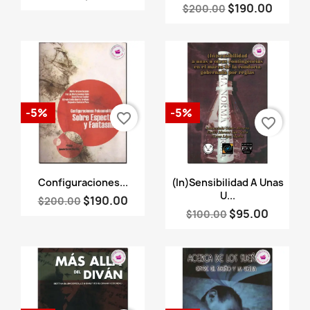
$190.00
$200.00
-5%
-5%
favorite_border
favorite_border
Vista rápida
Vista rápida


Configuraciones...
(In)Sensibilidad A Unas
U...
$190.00
$200.00
$95.00
$100.00