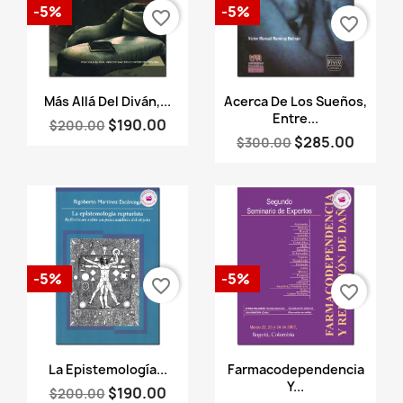
-5%
-5%
favorite_border
favorite_border
Vista rápida
Vista rápida


Más Allá Del Diván,...
Acerca De Los Sueños,
Entre...
$190.00
$200.00
$285.00
$300.00
-5%
-5%
favorite_border
favorite_border
Vista rápida
Vista rápida


La Epistemología...
Farmacodependencia
Y...
$190.00
$200.00