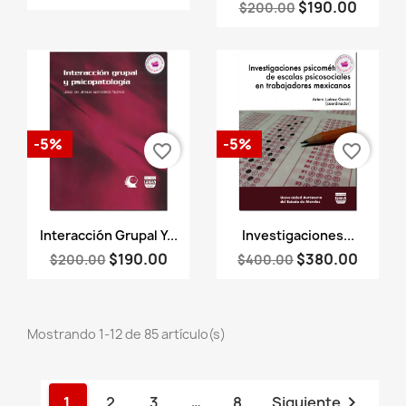
$190.00
$200.00
-5%
-5%
favorite_border
favorite_border
Vista rápida
Vista rápida


Interacción Grupal Y...
Investigaciones...
$190.00
$380.00
$200.00
$400.00
Mostrando 1-12 de 85 artículo(s)

1
2
3
…
8
Siguiente