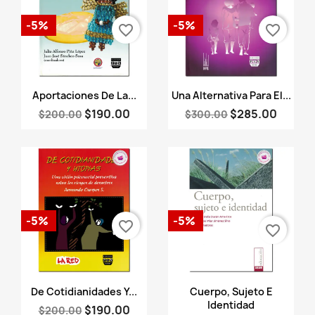
-5%
-5%
favorite_border
favorite_border
Vista rápida
Vista rápida


Aportaciones De La...
Una Alternativa Para El...
$190.00
$285.00
$200.00
$300.00
-5%
-5%
favorite_border
favorite_border
Vista rápida
Vista rápida


De Cotidianidades Y...
Cuerpo, Sujeto E
Identidad
$190.00
$200.00