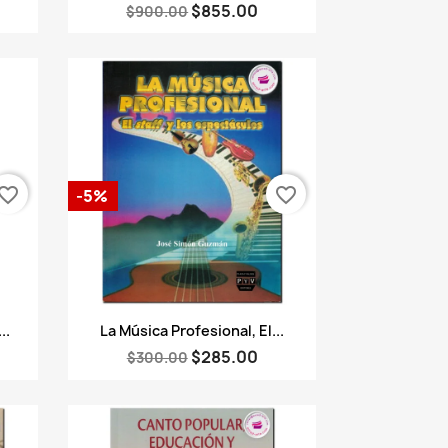
$855.00
$900.00
vorite_border
favorite_border
-5%
Vista rápida

..
La Música Profesional, El...
$285.00
$300.00