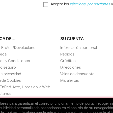
Acepto los
términos y condiciones
y
A DE...
SU CUENTA
 Envíos/Devoluciones
Información personal
Legal
Pedidos
os y Condiciones
Créditos
go seguro
Direcciones
de privacidad
Vales de descuento
ca de Cookies
Mis alertas
EnRed-Arte, Libros en la Web
ctanos
el sitio
res para garantizar el correcto funcionamiento del portal, recoger i
publicidad personalizada basándonos en el análisis de su navegación
de cookies y también puede retirar su consentimiento u oponerte al 