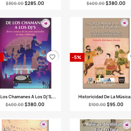
$285.00
$380.00
$300.00
$400.00
favorite_border
fa
%
-5%
Vista rápida
Vista rápida


 Los Chamanes A Los Dj'S,...
Historicidad De La Música.
$380.00
$95.00
$400.00
$100.00