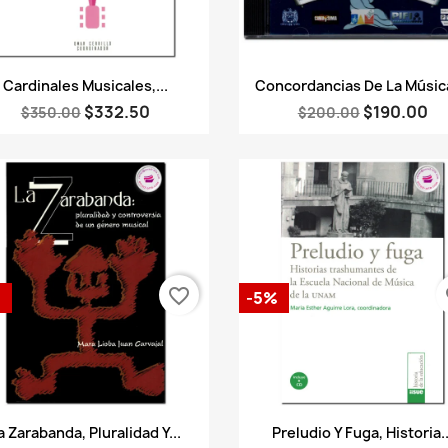
Vista rápida
Vista rápida


Cardinales Musicales,...
Concordancias De La Música
$332.50
$190.00
$350.00
$200.00
favorite_border
fa
%
-5%
Vista rápida
Vista rápida


a Zarabanda, Pluralidad Y...
Preludio Y Fuga, Historia..