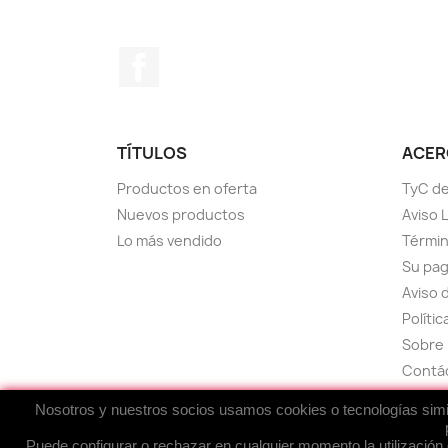
Facebook
TÍTULOS
ACERC
Productos en oferta
TyC de
Nuevos productos
Aviso 
Lo más vendido
Términ
Su pa
Aviso 
Políti
Sobre 
Contá
Mapa d
Nosotros y nuestros socios usamos cookies o tecnologías simila
Puede configurar o rechazar en cualquier momento la utilización 