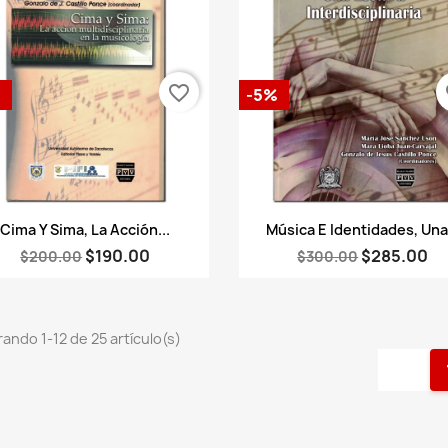
favorite_border
fa
%
-5%
Vista rápida
Vista rápida


Cima Y Sima, La Acción...
Música E Identidades, Una.
$190.00
$285.00
$200.00
$300.00
ando 1-12 de 25 artículo(s)