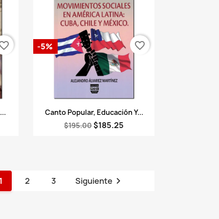
vorite_border
favorite_border
-5%
Vista rápida

..
Canto Popular, Educación Y...
$185.25
$195.00

1
2
3
Siguiente