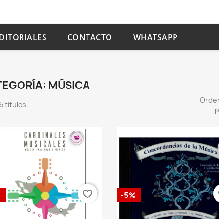
DITORIALES
CONTACTO
WHATSAPP
TEGORÍA: MÚSICA
Orde
 títulos.
p
favorite_border
fa
%
-5%