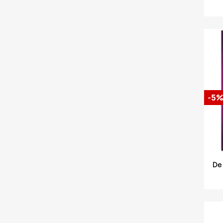
-5
De