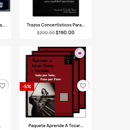
Vista rápida

,...
Trazos Concertísticos Para...
$190.00
$200.00
vorite_border
favorite_border
-5%
Vista rápida

.
Paquete Aprende A Tocar...