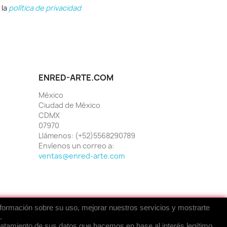
 la
política de privacidad
ENRED-ARTE.COM
México
Ciudad de México
CDMX
07970
Llámenos:
(+52)5568290789
Envíenos un correo a:
ventas@enred-arte.com
nformación sobre su uso, mejorar nuestros servicios y mostrarte
.
tratamiento de sus datos que hacemos en base al interés legítimo.