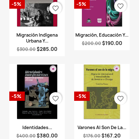
-5%
-5%
favorite_border
favorite_border
Vista rápida
Vista rápida


Migración Indígena
Migración, Educación Y...
Urbana Y...
$190.00
$200.00
$285.00
$300.00
-5%
-5%
favorite_border
favorite_border
Vista rápida
Vista rápida


Identidades...
Varones Al Son De La...
$380.00
$167.20
$400.00
$176.00