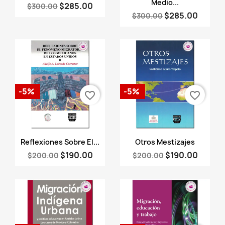
Medio...
$285.00
$300.00
$285.00
$300.00
-5%
-5%
favorite_border
favorite_border
Vista rápida
Vista rápida


Reflexiones Sobre El...
Otros Mestizajes
$190.00
$190.00
$200.00
$200.00