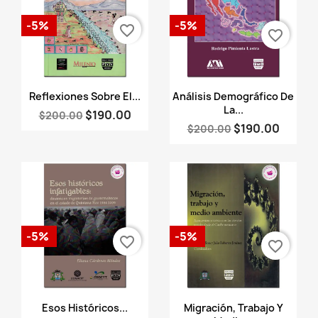
-5%
-5%
favorite_border
favorite_border
Vista rápida
Vista rápida


Reflexiones Sobre El...
Análisis Demográfico De
La...
$190.00
$200.00
$190.00
$200.00
-5%
-5%
favorite_border
favorite_border
Vista rápida
Vista rápida


Esos Históricos...
Migración, Trabajo Y