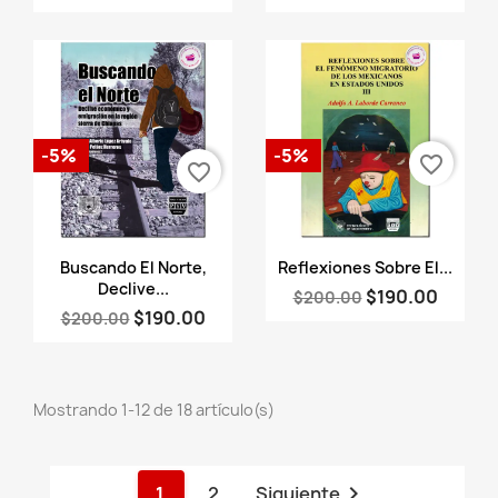
-5%
-5%
favorite_border
favorite_border
Vista rápida
Vista rápida


Buscando El Norte,
Reflexiones Sobre El...
Declive...
$190.00
$200.00
$190.00
$200.00
Mostrando 1-12 de 18 artículo(s)

1
2
Siguiente