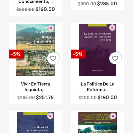
Conocimiento,...
$285.00
$300.00
$190.00
$200.00
-5%
-5%
favorite_border
favorite_border
Vista rápida
Vista rápida


Vivir En Tierra
La Política De La
Inquieta,...
Reforma...
$251.75
$190.00
$265.00
$200.00