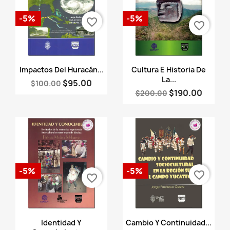
-5%
-5%
favorite_border
favorite_border
Vista rápida
Vista rápida


Impactos Del Huracán...
Cultura E Historia De
La...
$95.00
$100.00
$190.00
$200.00
-5%
-5%
favorite_border
favorite_border
Vista rápida
Vista rápida


Identidad Y
Cambio Y Continuidad...