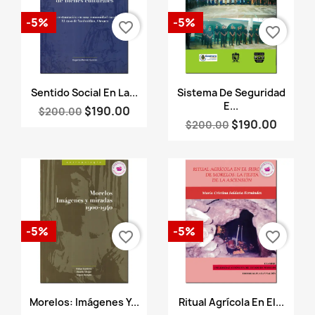
-5%
-5%
favorite_border
favorite_border
Vista rápida
Vista rápida


Sentido Social En La...
Sistema De Seguridad
E...
$190.00
$200.00
$190.00
$200.00
-5%
-5%
favorite_border
favorite_border
Vista rápida
Vista rápida


Morelos: Imágenes Y...
Ritual Agrícola En El...