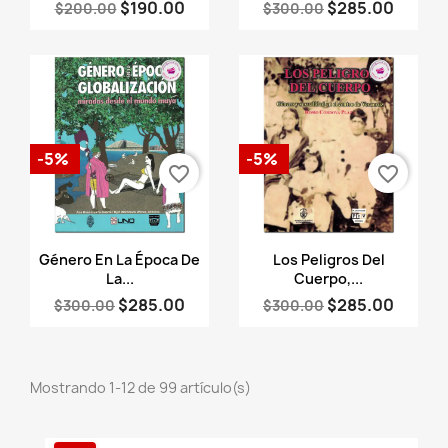
$190.00
$285.00
$200.00
$300.00
-5%
-5%
favorite_border
favorite_border
Vista rápida
Vista rápida


Género En La Época De
Los Peligros Del
La...
Cuerpo,...
$285.00
$285.00
$300.00
$300.00
Mostrando 1-12 de 99 artículo(s)