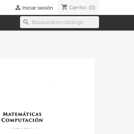
shopping_cart

Carrito:
(0)
Iniciar sesión
search