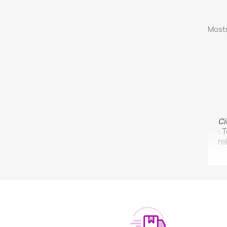
Mostr
Ci
: 
re