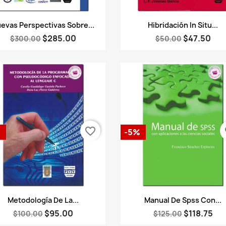
Vista rápida
Vista rápida


evas Perspectivas Sobre...
Hibridación In Situ...
$285.00
$47.50
$300.00
$50.00
favorite_border
fa
%
-5%
Vista rápida
Vista rápida


Metodología De La...
Manual De Spss Con...
$95.00
$118.75
$100.00
$125.00