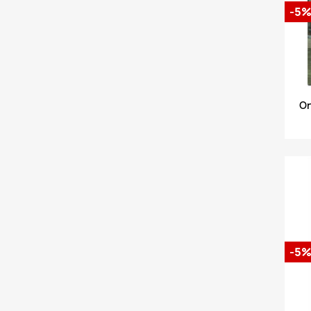
-5
Or
-5