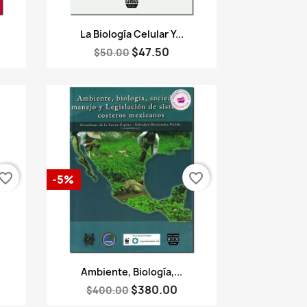
Vista rápida

La Biología Celular Y...
$47.50
$50.00
vorite_border
favorite_border
-5%
Vista rápida

Ambiente, Biología,...
$380.00
$400.00