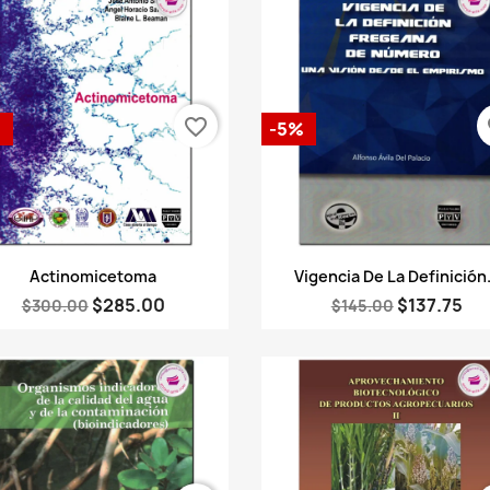
favorite_border
fa
%
-5%
Vista rápida
Vista rápida


Actinomicetoma
Vigencia De La Definición.
$285.00
$137.75
$300.00
$145.00