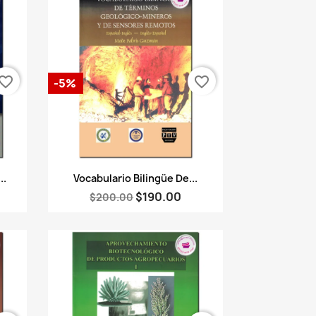
vorite_border
favorite_border
-5%
Vista rápida

..
Vocabulario Bilingüe De...
$190.00
$200.00