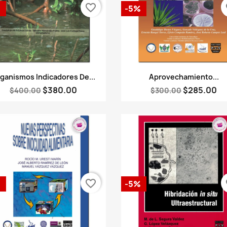
favorite_border
fa
%
-5%
Vista rápida
Vista rápida


ganismos Indicadores De...
Aprovechamiento...
$380.00
$285.00
$400.00
$300.00
favorite_border
fa
%
-5%