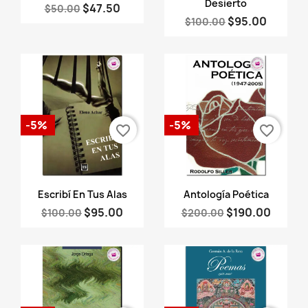
Desierto
$47.50
$50.00
$95.00
$100.00
-5%
-5%
favorite_border
favorite_border
Vista rápida
Vista rápida


Escribí En Tus Alas
Antología Poética
$95.00
$190.00
$100.00
$200.00