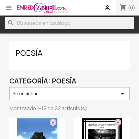
shopping_cart


(0)
search
POESÍA
CATEGORÍA: POESÍA

Seleccionar
Mostrando 1-12 de 22 artículo(s)