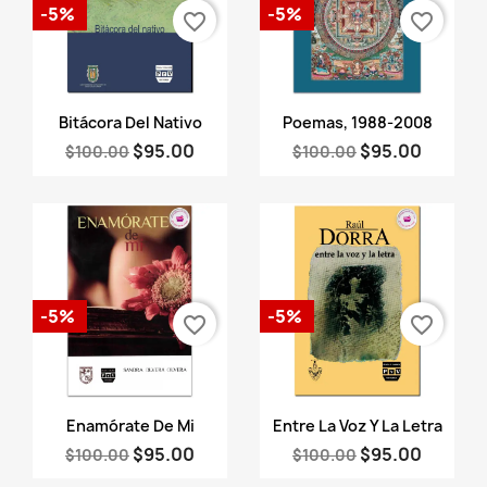
-5%
-5%
favorite_border
favorite_border
Vista rápida
Vista rápida


Bitácora Del Nativo
Poemas, 1988-2008
$95.00
$95.00
$100.00
$100.00
-5%
-5%
favorite_border
favorite_border
Vista rápida
Vista rápida


Enamórate De Mi
Entre La Voz Y La Letra
$95.00
$95.00
$100.00
$100.00