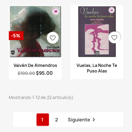
-5%
favorite_border
favorite_border
Vista rápida
Vista rápida


Vaivén De Almendros
Vuelas, La Noche Te
Puso Alas
$95.00
$100.00
Mostrando 1-12 de 22 artículo(s)

1
2
Siguiente