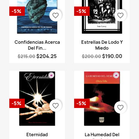
-5%
-5%
favorite_border
favorite_border
Vista rápida
Vista rápida


Confidencias Acerca
Estrellas De Lodo Y
Del Fin...
Miedo
$204.25
$190.00
$215.00
$200.00
-5%
-5%
favorite_border
favorite_border
Vista rápida
Vista rápida


Eternidad
La Humedad Del