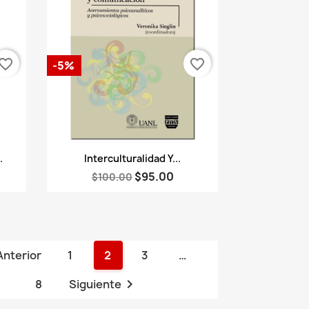
vorite_border
favorite_border
-5%
Vista rápida

.
Interculturalidad Y...
$95.00
$100.00
Anterior
1
2
3
…

8
Siguiente