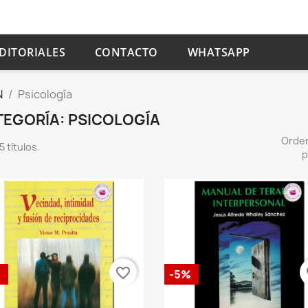
DITORIALES
CONTACTO
WHATSAPP
N
Psicología
TEGORÍA: PSICOLOGÍA
Orde
 títulos.
p
favorite_border
fa
%
-5%