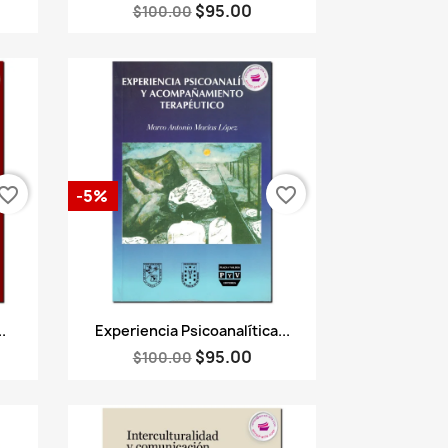
$95.00
$100.00
vorite_border
favorite_border
-5%
Vista rápida

.
Experiencia Psicoanalítica...
$95.00
$100.00