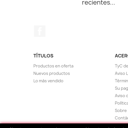
recientes...
Facebook
TÍTULOS
ACERC
Productos en oferta
TyC de
Nuevos productos
Aviso 
Lo más vendido
Términ
Su pa
Aviso 
Políti
Sobre 
Contá
Mapa d