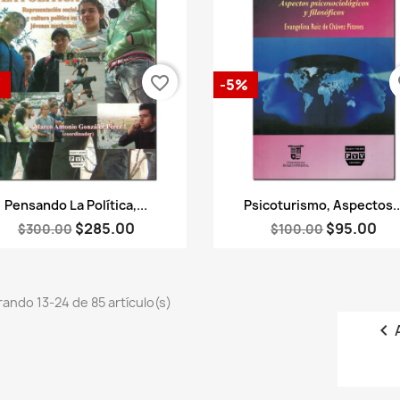
favorite_border
fa
%
-5%
Vista rápida
Vista rápida


Pensando La Política,...
Psicoturismo, Aspectos..
$285.00
$95.00
$300.00
$100.00
ando 13-24 de 85 artículo(s)
