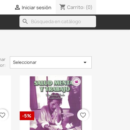
shopping_cart

Carrito:
(0)
Iniciar sesión
search
nar

Seleccionar
or:
vorite_border
favorite_border
-5%