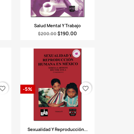
Vista rápida

Salud Mental Y Trabajo
$190.00
$200.00
vorite_border
favorite_border
-5%
Vista rápida

Sexualidad Y Reproducción...