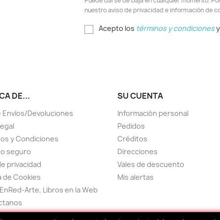
Puede darse de baja en cualquier momento. Por e
nuestro aviso de privacidad e información de c
Acepto los
términos y condiciones
y
A DE...
SU CUENTA
 Envíos/Devoluciones
Información personal
Legal
Pedidos
os y Condiciones
Créditos
go seguro
Direcciones
de privacidad
Vales de descuento
ca de Cookies
Mis alertas
EnRed-Arte, Libros en la Web
ctanos
el sitio