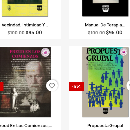
Vista rápida
Vista rápida


Vecindad, Intimidad Y...
Manual De Terapia...
$95.00
$95.00
$100.00
$100.00
favorite_border
fa
%
-5%
Vista rápida
Vista rápida


reud En Los Comienzos,...
Propuesta Grupal