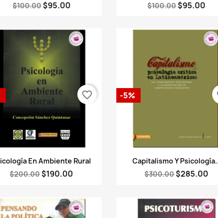
$95.00
$95.00
$100.00
$100.00
favorite_border
fa
%
-5%
Vista rápida
Vista rápida


icología En Ambiente Rural
Capitalismo Y Psicología..
$190.00
$285.00
$200.00
$300.00