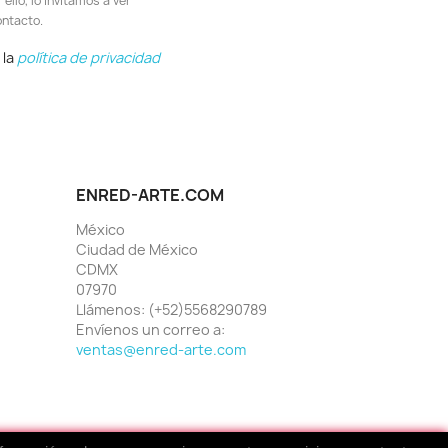
llo, lo invitamos a ver
ontacto.
 la
política de privacidad
ENRED-ARTE.COM
México
Ciudad de México
CDMX
07970
Llámenos:
(+52)5568290789
Envíenos un correo a:
ventas@enred-arte.com