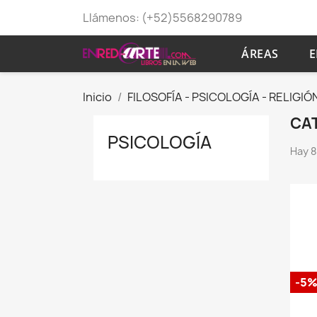
Llámenos:
(+52)5568290789
ÁREAS
E
Inicio
FILOSOFÍA - PSICOLOGÍA - RELIGIÓ
CA
PSICOLOGÍA
Hay 85
-5