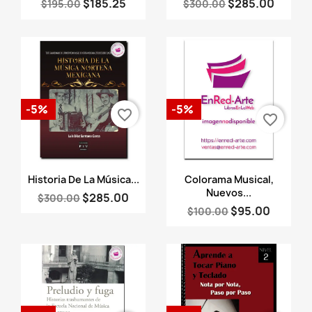
$185.25
$285.00
$195.00
$300.00
-5%
-5%
favorite_border
favorite_border
Vista rápida
Vista rápida


Historia De La Música...
Colorama Musical,
Nuevos...
$285.00
$300.00
$95.00
$100.00