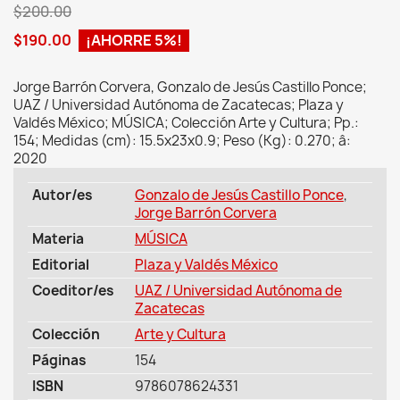
$200.00
$190.00
¡AHORRE 5%!
Jorge Barrón Corvera, Gonzalo de Jesús Castillo Ponce;
UAZ / Universidad Autónoma de Zacatecas; Plaza y
Valdés México; MÚSICA; Colección Arte y Cultura; Pp.:
154; Medidas (cm): 15.5x23x0.9; Peso (Kg): 0.270; â:
2020
Autor/es
Gonzalo de Jesús Castillo Ponce
,
Jorge Barrón Corvera
Materia
MÚSICA
Editorial
Plaza y Valdés México
Coeditor/es
UAZ / Universidad Autónoma de
Zacatecas
Colección
Arte y Cultura
Páginas
154
ISBN
9786078624331