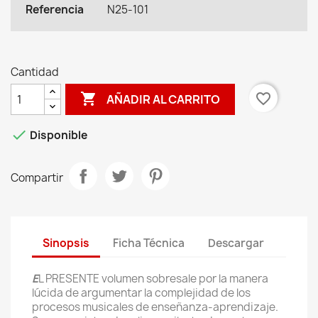
Referencia
N25-101
Cantidad

favorite_border
AÑADIR AL CARRITO

Disponible
Compartir
Sinopsis
Ficha Técnica
Descargar
E
L PRESENTE volumen sobresale por la manera
lúcida de argumentar la complejidad de los
procesos musicales de enseñanza-aprendizaje.