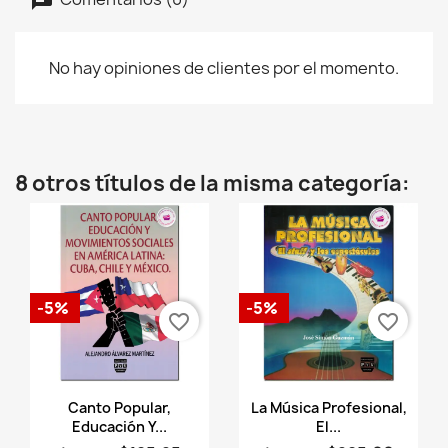
No hay opiniones de clientes por el momento.
8 otros títulos de la misma categoría:
-5%
-5%
favorite_border
favorite_border
Vista rápida
Vista rápida


Canto Popular,
La Música Profesional,
Educación Y...
El...