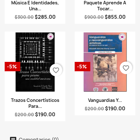
Vista rápida
Vista rápida


Música E Identidades,
Paquete Aprende A
Una...
Tocar...
$285.00
$855.00
$300.00
$900.00
-5%
-5%
favorite_border
favorite_border
Vista rápida
Vista rápida


Trazos Concertísticos
Vanguardias Y...
Para...
$190.00
$200.00
$190.00
$200.00
Comentarios (0)