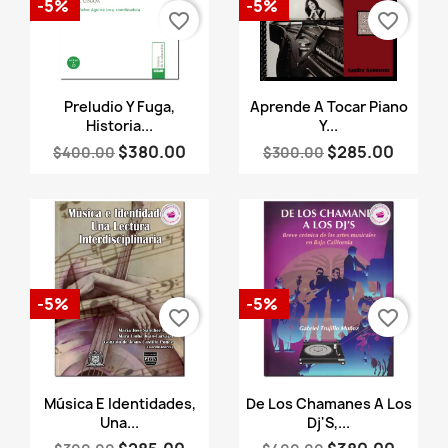
-5%
-5%
favorite_border
favorite_border
Vista rápida
Vista rápida


Preludio Y Fuga,
Aprende A Tocar Piano
Historia...
Y...
$380.00
$285.00
$400.00
$300.00
-5%
-5%
favorite_border
favorite_border
Vista rápida
Vista rápida


Música E Identidades,
De Los Chamanes A Los
Una...
Dj'S,...