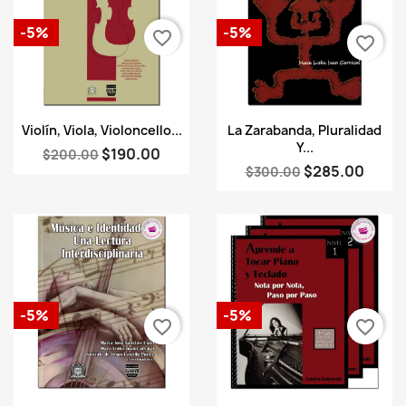
-5%
-5%
favorite_border
favorite_border
Vista rápida
Vista rápida


Violín, Viola, Violoncello...
La Zarabanda, Pluralidad
Y...
$190.00
$200.00
$285.00
$300.00
-5%
-5%
favorite_border
favorite_border