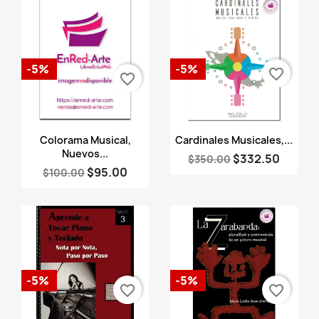
-5%
-5%
favorite_border
favorite_border
Vista rápida
Vista rápida


Colorama Musical,
Cardinales Musicales,...
Nuevos...
$332.50
$350.00
$95.00
$100.00
-5%
-5%
favorite_border
favorite_border