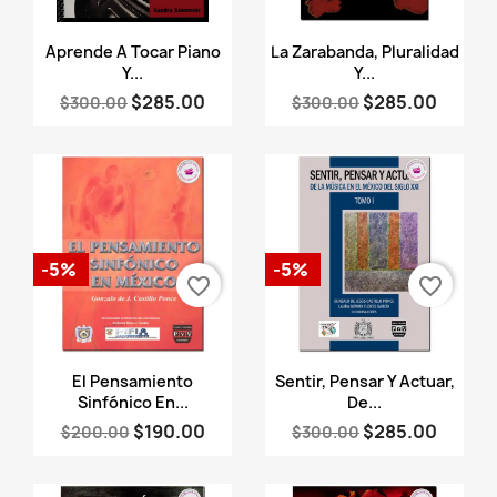
Vista rápida
Vista rápida


Aprende A Tocar Piano
La Zarabanda, Pluralidad
Y...
Y...
$285.00
$285.00
$300.00
$300.00
-5%
-5%
favorite_border
favorite_border
Vista rápida
Vista rápida


El Pensamiento
Sentir, Pensar Y Actuar,
Sinfónico En...
De...
$190.00
$285.00
$200.00
$300.00