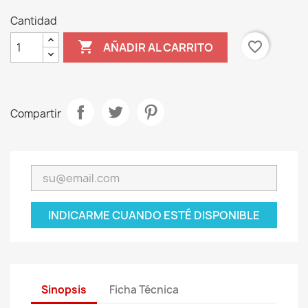
Cantidad

favorite_border
AÑADIR AL CARRITO
Compartir
INDICARME CUANDO ESTÉ DISPONIBLE
Sinopsis
Ficha Técnica