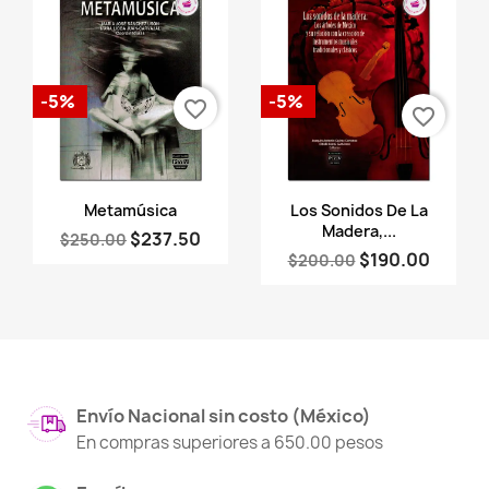
-5%
-5%
favorite_border
favorite_border
Vista rápida
Vista rápida


Metamúsica
Los Sonidos De La
Madera,...
$237.50
$250.00
$190.00
$200.00
Envío Nacional sin costo (México)
En compras superiores a 650.00 pesos