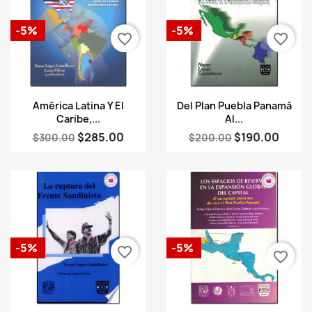
-5%
-5%
favorite_border
favorite_border
Vista rápida
Vista rápida


América Latina Y El
Del Plan Puebla Panamá
Caribe,...
Al...
$285.00
$190.00
$300.00
$200.00
-5%
-5%
favorite_border
favorite_border