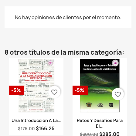
No hay opiniones de clientes por el momento.
8 otros títulos de la misma categoría:
-5%
-5%
favorite_border
favorite_border
Vista rápida
Vista rápida


Una Introducción A La...
Retos Y Desafíos Para
El...
$166.25
$175.00
$285.00
$300.00