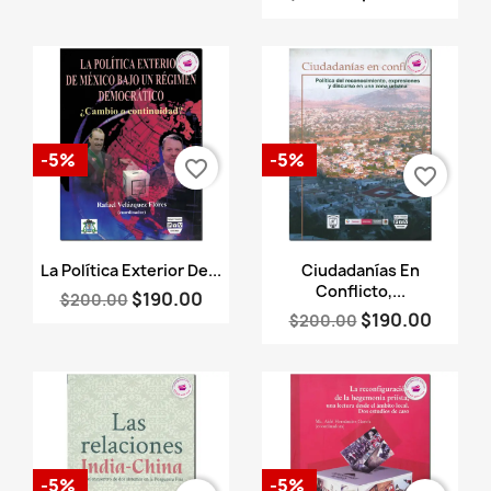
-5%
-5%
favorite_border
favorite_border
Vista rápida
Vista rápida


La Política Exterior De...
Ciudadanías En
Conflicto,...
$190.00
$200.00
$190.00
$200.00
-5%
-5%