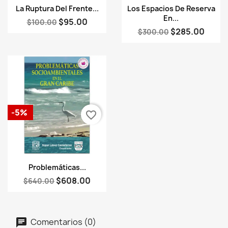
Vista rápida
Vista rápida


La Ruptura Del Frente...
Los Espacios De Reserva
En...
$95.00
$100.00
$285.00
$300.00
-5%
favorite_border
Vista rápida

Problemáticas...
$608.00
$640.00
Comentarios (0)