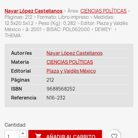
Nayar López Castellanos
> Área:
CIENCIAS POLÍTICAS
>
Páginas: 212 > Formato: Libro impreso > Medidas:
12.5x20.5x1.2 > Peso (Kg): 0.282 > Editor: Plaza y Valdés
México > â: 2001 > BISAC: POL062000 > DEWEY: >
THEMA:
Autor/es
Nayar López Castellanos
Materia
CIENCIAS POLÍTICAS
Editorial
Plaza y Valdés México
Páginas
212
ISBN
9688568252
Referencia
N16-232
Cantidad

favorite_border
AÑADIR AL CARRITO