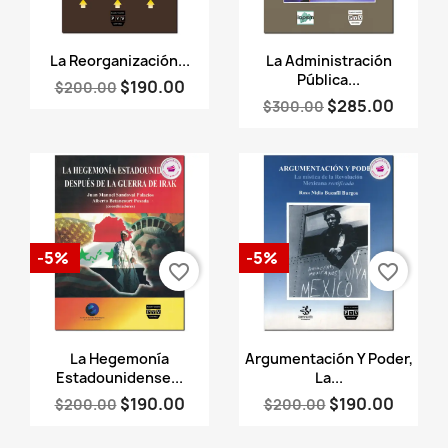
Vista rápida
Vista rápida


La Reorganización...
La Administración
Pública...
$190.00
$200.00
$285.00
$300.00
-5%
-5%
favorite_border
favorite_border
Vista rápida
Vista rápida


La Hegemonía
Argumentación Y Poder,
Estadounidense...
La...
$190.00
$190.00
$200.00
$200.00