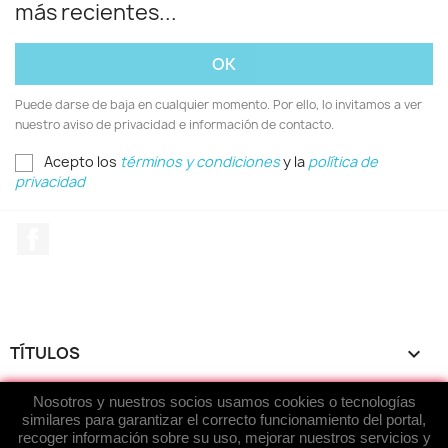
más recientes...
Puede darse de baja en cualquier momento. Por ello, lo invitamos a ver
nuestro aviso de privacidad e información de contacto.
Acepto los
términos y condiciones
y la
política de
privacidad
Facebook
TÍTULOS

Nosotros y nuestros socios usamos cookies o tecnologías
ACERCA DE...

similares para garantizar el correcto funcionamiento del portal,
recoger información sobre su uso, mejorar nuestros servicios y