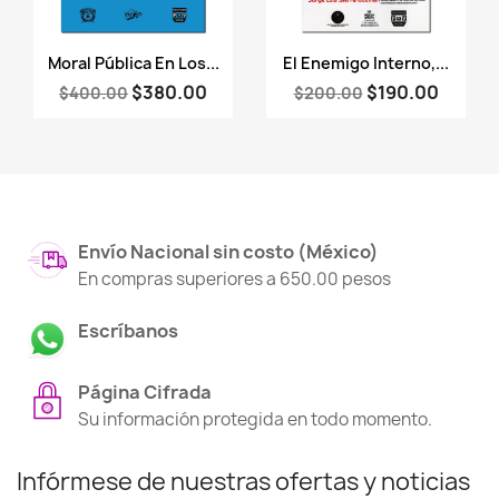
Vista rápida
Vista rápida


Moral Pública En Los...
El Enemigo Interno,...
$380.00
$190.00
$400.00
$200.00
Envío Nacional sin costo (México)
En compras superiores a 650.00 pesos
Escríbanos
Página Cifrada
Su información protegida en todo momento.
Infórmese de nuestras ofertas y noticias