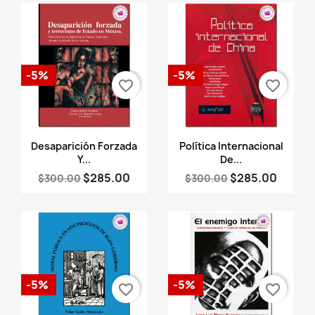
-5%
-5%
favorite_border
favorite_border
Vista rápida
Vista rápida


Desaparición Forzada
Política Internacional
Y...
De...
$285.00
$285.00
$300.00
$300.00
-5%
-5%
favorite_border
favorite_border