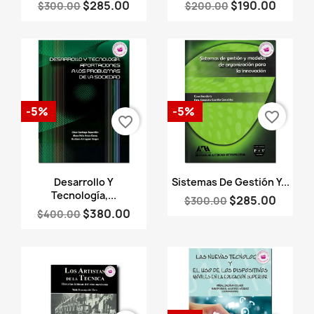
$285.00
$190.00
$300.00
$200.00
-5%
-5%
favorite_border
favorite_border
Vista rápida
Vista rápida


Desarrollo Y
Sistemas De Gestión Y...
Tecnología,...
$285.00
$300.00
$380.00
$400.00