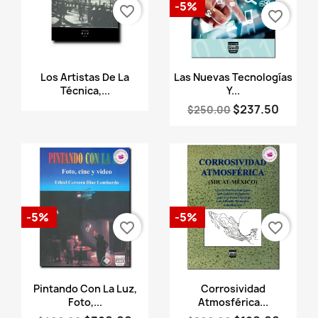
-5%
favorite_border
favorite_border
Vista rápida
Vista rápida


Los Artistas De La
Las Nuevas Tecnologías
Técnica,...
Y...
$237.50
$250.00
-5%
-5%
favorite_border
favorite_border
Vista rápida
Vista rápida


Pintando Con La Luz,
Corrosividad
Foto,...
Atmosférica...