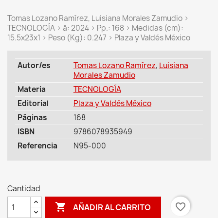
Tomas Lozano Ramírez, Luisiana Morales Zamudio >
TECNOLOGÍA > â: 2024 > Pp.: 168 > Medidas (cm):
15.5x23x1 > Peso (Kg): 0.247 > Plaza y Valdés México
Autor/es
Tomas Lozano Ramírez
,
Luisiana
Morales Zamudio
Materia
TECNOLOGÍA
Editorial
Plaza y Valdés México
Páginas
168
ISBN
9786078935949
Referencia
N95-000
Cantidad

favorite_border
AÑADIR AL CARRITO