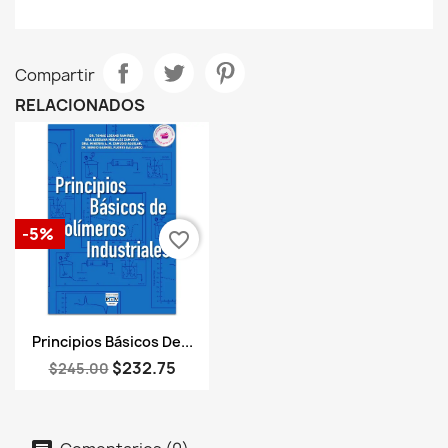
Compartir
RELACIONADOS
-5%
favorite_border
Vista rápida

Principios Básicos De...
$232.75
$245.00