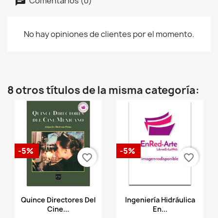
Comentarios (0)
No hay opiniones de clientes por el momento.
8 otros títulos de la misma categoría:
-5%
-5%
favorite_border
favorite_border
Vista rápida
Vista rápida


Quince Directores Del
Ingeniería Hidráulica
Cine...
En...