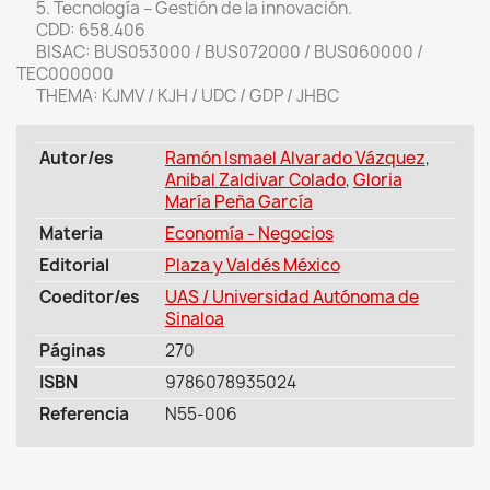
5. Tecnología – Gestión de la innovación.
CDD: 658.406
BISAC: BUS053000 / BUS072000 / BUS060000 /
TEC000000
THEMA: KJMV / KJH / UDC / GDP / JHBC
Autor/es
Ramón Ismael Alvarado Vázquez
,
Anibal Zaldivar Colado
,
Gloria
María Peña García
Materia
Economía - Negocios
Editorial
Plaza y Valdés México
Coeditor/es
UAS / Universidad Autónoma de
Sinaloa
Páginas
270
ISBN
9786078935024
Referencia
N55-006