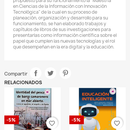
propuesto para su funcionamiento la "Maestría
en Ciencias de la Información con Innovación
Tecnológica" de la cual en su proceso de
planeación, organización y desarrollo para su
funcionamiento, se han elaborado trabajos y
capítulos de libros de sus investigaciones para
presentarlas como información científica sobre el
papel que cumplen las nuevas tecnologías y el rol
que desempeñan en la era digital y la educación.
Compartir
RELACIONADOS
-5%
-5%
favorite_border
favorite_border