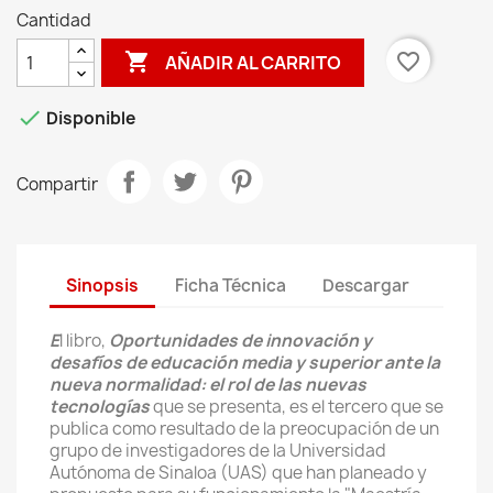
Cantidad

favorite_border
AÑADIR AL CARRITO

Disponible
Compartir
Sinopsis
Ficha Técnica
Descargar
E
l libro,
Oportunidades de innovación y
desafíos de educación media y superior ante la
nueva normalidad: el rol de las nuevas
tecnologías
que se presenta, es el tercero que se
publica como resultado de la preocupación de un
grupo de investigadores de la Universidad
Autónoma de Sinaloa (UAS) que han planeado y