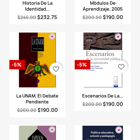
Vista rápida
Vista rápida


Historia De La
Módulos De
Identidad...
Aprendizaje, 2005
$232.75
$190.00
$245.00
$200.00
-5%
-5%
favorite_border
favorite_border
Vista rápida
Vista rápida


La UNAM, El Debate
Escenarios De La...
Pendiente
$190.00
$200.00
$190.00
$200.00