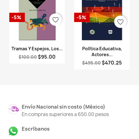
-5%
-5%
favorite_border
favorite_border
Vista rápida
Vista rápida


Tramas Y Espejos, Los...
Política Educativa,
Actores...
$95.00
$100.00
$470.25
$495.00
Envío Nacional sin costo (México)
En compras superiores a 650.00 pesos
Escríbanos