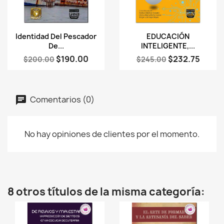
Vista rápida
Vista rápida


Identidad Del Pescador
EDUCACIÓN
De...
INTELIGENTE,...
$190.00
$232.75
$200.00
$245.00
Comentarios (0)
No hay opiniones de clientes por el momento.
8 otros títulos de la misma categoría: