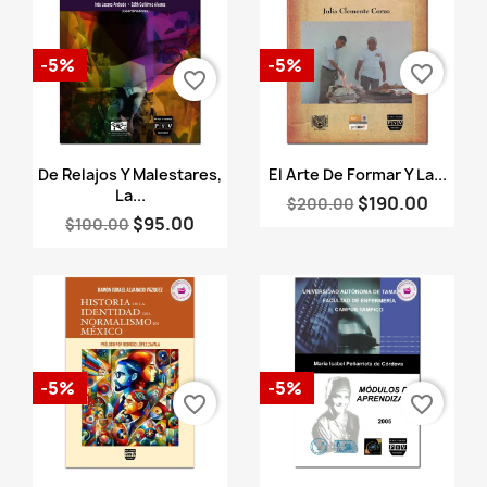
-5%
-5%
favorite_border
favorite_border
Vista rápida
Vista rápida


De Relajos Y Malestares,
El Arte De Formar Y La...
La...
$190.00
$200.00
$95.00
$100.00
-5%
-5%
favorite_border
favorite_border