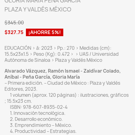
GLORIA MARÍA PEÑA GARCÍA
PLAZA Y VALDÉS MÉXICO
$345.00
$327.75
¡AHORRE 5%!
EDUCACIÓN > â: 2023 > Pp.: 270 > Medidas (cm):
15.5x23x1.5 > Peso (Kg): 0.472 > > UAS / Universidad
Autónoma de Sinaloa > Plaza y Valdés México
Alvarado Vázquez, Ramón Ismael - Zaldívar Colado,
Aníbal - Peña García, Gloria María
– Primera edición. – Ciudad de México : Plaza y Valdés
Editores, 2023.
1 volumen (aprox. 120 páginas) : ilustraciones, gráficos
; 15.5x23 cm.
ISBN: 978-607-8935-02-4
1. Innovación tecnológica.
2. Desarrollo económico.
3. Emprendimiento – México.
4. Productividad – Estrategias.