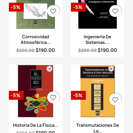
-5%
-5%
favorite_border
favorite_border
Vista rápida
Vista rápida


Corrosividad
Ingeniería De
Atmosférica...
Sistemas,...
$190.00
$190.00
$200.00
$200.00
-5%
-5%
favorite_border
favorite_border
Vista rápida
Vista rápida


Historia De La Física...
Transmutaciones De
La...
$190.00