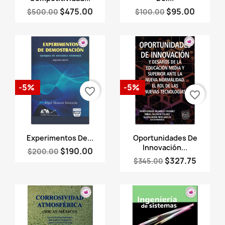
$475.00
$95.00
$500.00
$100.00
-5%
-5%
favorite_border
favorite_border
Vista rápida
Vista rápida


Experimentos De...
Oportunidades De
Innovación...
$190.00
$200.00
$327.75
$345.00