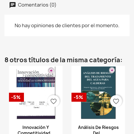
Comentarios (0)
No hay opiniones de clientes por el momento.
8 otros títulos de la misma categoría:
-5%
-5%
favorite_border
favorite_border
Vista rápida
Vista rápida


Innovación Y
Análisis De Riesgos
Competitividad...
Del...