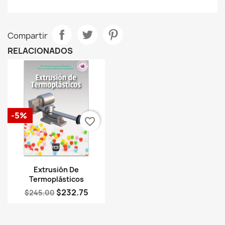
Compartir
RELACIONADOS
-5%
favorite_border
Vista rápida

Extrusión De
Termoplásticos
$232.75
$245.00