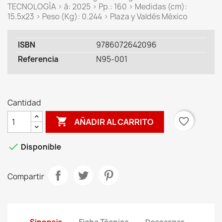
TECNOLOGÍA > â: 2025 > Pp.: 160 > Medidas (cm):
15.5x23 > Peso (Kg): 0.244 > Plaza y Valdés México
ISBN
9786072642096
Referencia
N95-001
Cantidad

favorite_border
AÑADIR AL CARRITO

Disponible
Compartir