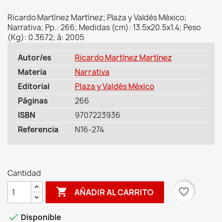
Ricardo Martínez Martínez; Plaza y Valdés México;
Narrativa; Pp.: 266; Medidas (cm): 13.5x20.5x1.4; Peso
(Kg): 0.3672; â: 2005
Autor/es
Ricardo Martínez Martínez
Materia
Narrativa
Editorial
Plaza y Valdés México
Páginas
266
ISBN
9707223936
Referencia
N16-274
Cantidad

favorite_border
AÑADIR AL CARRITO

Disponible