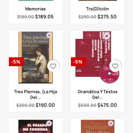
Vista rápida
Vista rápida


Memorias
Tra(d)Ición
$189.05
$275.50
$199.00
$290.00
-5%
-5%
favorite_border
favorite_border
Vista rápida
Vista rápida


Tres Piernas, (La Hija
Gramática Y Textos
Del...
Del...
$190.00
$475.00
$200.00
$500.00