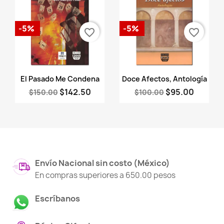
-5%
-5%
favorite_border
favorite_border
Vista rápida
Vista rápida


El Pasado Me Condena
Doce Afectos, Antología
$142.50
$95.00
$150.00
$100.00
Envío Nacional sin costo (México)
En compras superiores a 650.00 pesos
Escríbanos