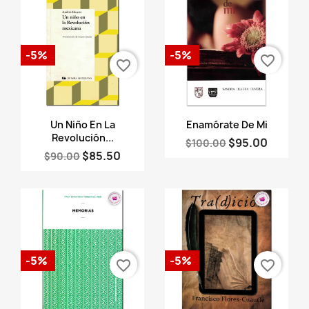
-5%
-5%
favorite_border
favorite_border
Vista rápida
Vista rápida


Un Niño En La
Enamórate De Mi
Revolución...
$95.00
$100.00
$85.50
$90.00
-5%
-5%
favorite_border
favorite_border