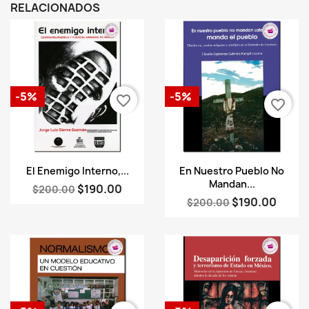
RELACIONADOS
-5%
-5%
favorite_border
favorite_border
Vista rápida
Vista rápida


El Enemigo Interno,...
En Nuestro Pueblo No
Mandan...
$190.00
$200.00
$190.00
$200.00