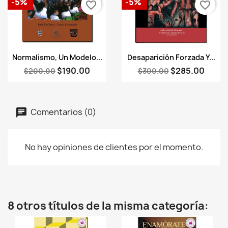
-5%
-5%
favorite_border
favorite_border
Vista rápida
Vista rápida


Normalismo, Un Modelo...
Desaparición Forzada Y...
$190.00
$285.00
$200.00
$300.00
Comentarios (0)
No hay opiniones de clientes por el momento.
8 otros títulos de la misma categoría: