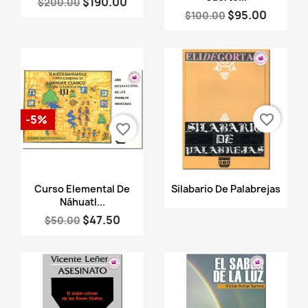
$190.00
$200.00
$95.00
$100.00
favorite_border
-5%
favorite_border
Vista rápida
Vista rápida


Curso Elemental De
Silabario De Palabrejas
Náhuatl...
$47.50
$50.00