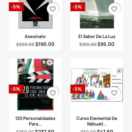
-5%
-5%
favorite_border
favorite_border
Vista rápida
Vista rápida


Asesinato
El Sabor De La Luz
$190.00
$95.00
$200.00
$100.00
-5%
-5%
favorite_border
favorite_border
Vista rápida
Vista rápida


120 Personalidades
Curso Elemental De
Para...
Náhuatl...
$237.50
$47.50
$250.00
$50.00