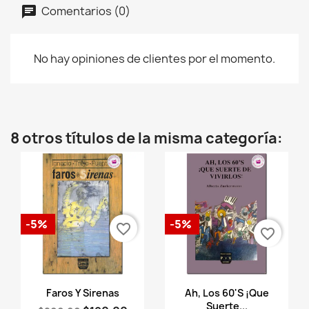
Comentarios (0)
No hay opiniones de clientes por el momento.
8 otros títulos de la misma categoría:
-5%
-5%
favorite_border
favorite_border
Vista rápida
Vista rápida


Faros Y Sirenas
Ah, Los 60'S ­¡Que
Suerte...