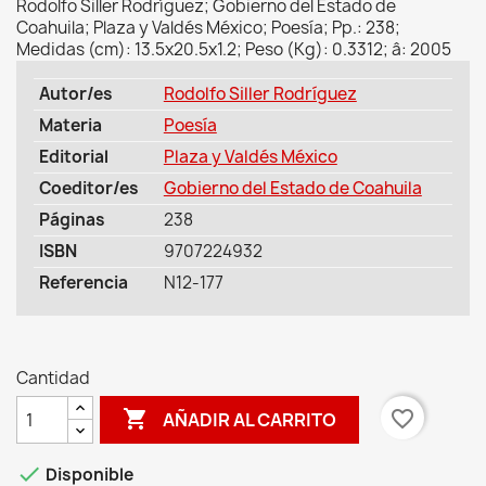
Rodolfo Siller Rodríguez; Gobierno del Estado de
Coahuila; Plaza y Valdés México; Poesía; Pp.: 238;
Medidas (cm): 13.5x20.5x1.2; Peso (Kg): 0.3312; â: 2005
Autor/es
Rodolfo Siller Rodríguez
Materia
Poesía
Editorial
Plaza y Valdés México
Coeditor/es
Gobierno del Estado de Coahuila
Páginas
238
ISBN
9707224932
Referencia
N12-177
Cantidad

favorite_border
AÑADIR AL CARRITO

Disponible