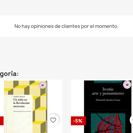
No hay opiniones de clientes por el momento.
egoría:
favorite_border
fa
%
-5%