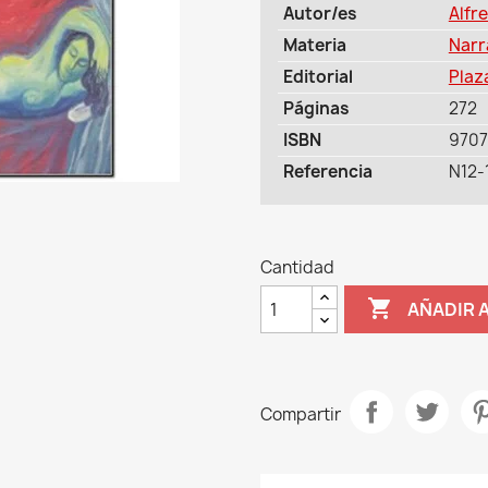
Autor/es
Alfr
Materia
Narr
Editorial
Plaz
Páginas
272
ISBN
970
Referencia
N12-
Cantidad

AÑADIR 
Compartir