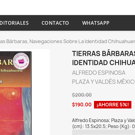
DITORIALES
CONTACTO
WHATSAPP
ras Bárbaras, Navegaciones Sobre La Identidad Chihuahue
TIERRAS BÁRBARA
IDENTIDAD CHIHU
ALFREDO ESPINOSA
PLAZA Y VALDÉS MÉXI
$200.00
$190.00
¡AHORRE 5%!
Alfredo Espinosa; Plaza y Va
(cm): 13.5x20.5; Peso (Kg): 