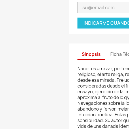
INDICARME CUANDO
Sinopsis
Ficha Té
Nacer es un azar, perten
religioso, el arte religa,
desde esa mirada. Prelud
consideradas desde el fin
ensayo, ejercicio de la 
aproxima al fruto de lo q
Navegaciones sobre la i
abandono y fervor, melan
intuicion poetica. Estas 
sensibilidad. Su autor qui
vida de una danada ident