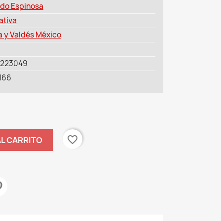
edo Espinosa
ativa
a y Valdés México
7223049
166
favorite_border
AL CARRITO