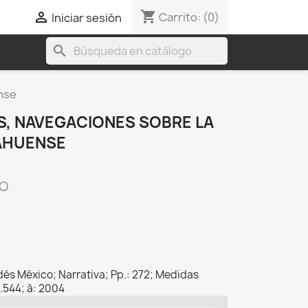
shopping_cart

Carrito:
(0)
Iniciar sesión
search
nse
S, NAVEGACIONES SOBRE LA
AHUENSE
CO
ldés México; Narrativa; Pp.: 272; Medidas
0.544; â: 2004