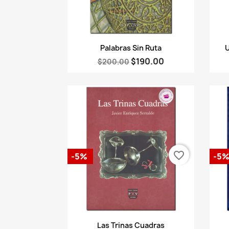
Vista rápida

Palabras Sin Ruta
U
$190.00
$200.00
favorite_border
-5%
-5
Vista rápida

Las Trinas Cuadras