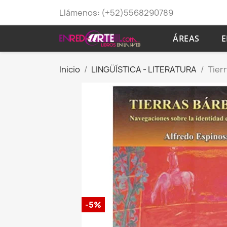
Llámenos:
(+52)5568290789
ÁREAS
E
Inicio
LINGÜÍSTICA - LITERATURA
Tier
-5%