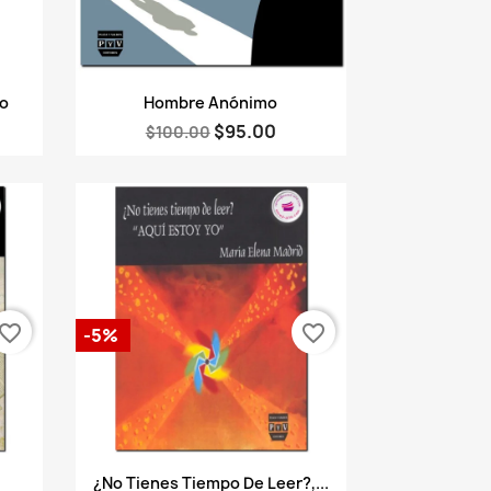
Vista rápida

to
Hombre Anónimo
$95.00
$100.00
vorite_border
favorite_border
-5%
Vista rápida

¿No Tienes Tiempo De Leer?,...