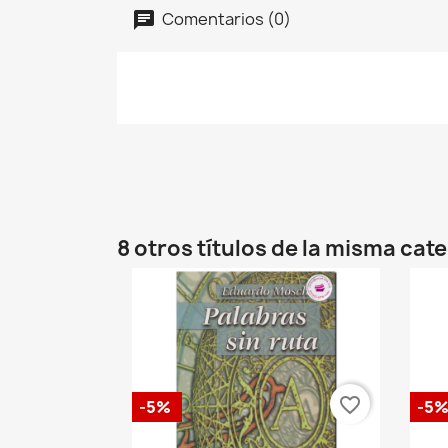
Comentarios (0)
8 otros títulos de la misma cat
favorite_border
-5%
-5