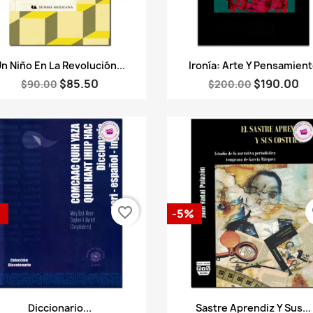
Vista rápida
Vista rápida


n Niño En La Revolución...
Ironía: Arte Y Pensamien
$85.50
$190.00
$90.00
$200.00
favorite_border
fa
%
-5%
Vista rápida
Vista rápida


Diccionario...
Sastre Aprendiz Y Sus...