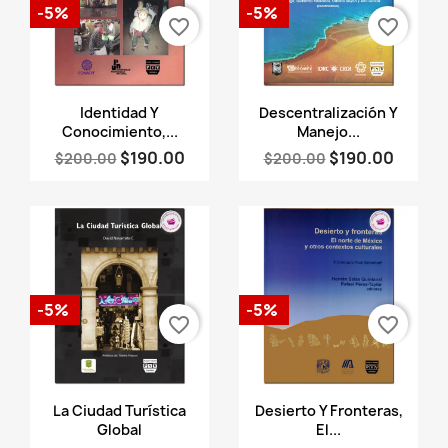
-5%
-5%
favorite_border
favorite_border
Vista rápida
Vista rápida


Identidad Y
Descentralización Y
Conocimiento,...
Manejo...
$190.00
$190.00
$200.00
$200.00
-5%
-5%
favorite_border
favorite_border
Vista rápida
Vista rápida


La Ciudad Turística
Desierto Y Fronteras,
Global
El...