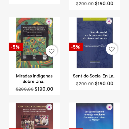
$190.00
$200.00
-5%
-5%
favorite_border
favorite_border
Vista rápida
Vista rápida


Miradas Indígenas
Sentido Social En La...
Sobre Una...
$190.00
$200.00
$190.00
$200.00