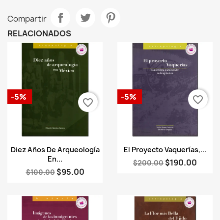
Compartir
RELACIONADOS
-5%
-5%
favorite_border
favorite_border
Vista rápida
Vista rápida


Diez Años De Arqueología
El Proyecto Vaquerías,...
En...
$190.00
$200.00
$95.00
$100.00