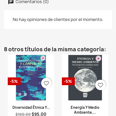
Comentarios (0)
No hay opiniones de clientes por el momento.
8 otros títulos de la misma categoría:
-5%
-5%
favorite_border
favorite_border
Vista rápida
Vista rápida


Diversidad Étnica Y...
Energía Y Medio
Ambiente,...
$95.00
$100.00