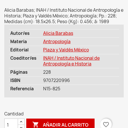
Alicia Barabas; INAH / Instituto Nacional de Antropología e
Historia; Plaza y Valdés México; Antropología; Pp.: 228;
Medidas (cm): 18.5x26.5; Peso (Kg): 0.456; â: 1989
Autor/es
Alicia Barabas
Materia
Antropología
Editorial
Plaza y Valdés México
Coeditor/es
INAH / Instituto Nacional de
Antropología e Historia
Páginas
228
ISBN
9707220996
Referencia
N15-825
Cantidad

favorite_border
AÑADIR AL CARRITO