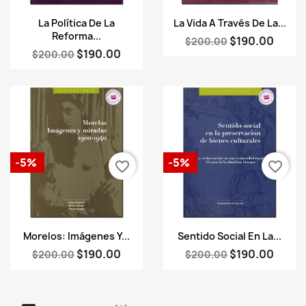
Vista rápida
Vista rápida


La Política De La
La Vida A Través De La...
Reforma...
$190.00
$200.00
$190.00
$200.00
-5%
-5%
favorite_border
favorite_border
Vista rápida
Vista rápida


Morelos: Imágenes Y...
Sentido Social En La...
$190.00
$190.00
$200.00
$200.00