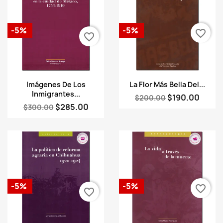
-5%
-5%
favorite_border
favorite_border
Vista rápida
Vista rápida


Imágenes De Los
La Flor Más Bella Del...
Inmigrantes...
$190.00
$200.00
$285.00
$300.00
-5%
-5%
favorite_border
favorite_border