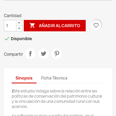
Cantidad

favorite_border
AÑADIR AL CARRITO

Disponible
Compartir
Sinopsis
Ficha Técnica
E
ste estudio indaga sobre la relación entre las
políticas de conservación del patrimonio cultural
y la vinculación de una comunidad rural con sus
acervos.
L
a reflexión se hizo a partir del análisis, en el