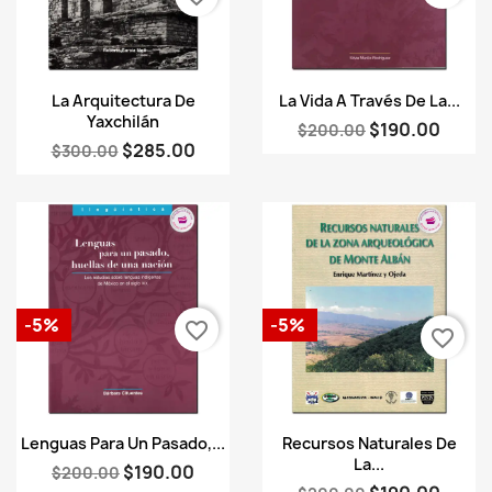
Vista rápida
Vista rápida


La Arquitectura De
La Vida A Través De La...
Yaxchilán
$190.00
$200.00
$285.00
$300.00
-5%
-5%
favorite_border
favorite_border
Vista rápida
Vista rápida


Lenguas Para Un Pasado,...
Recursos Naturales De
La...
$190.00
$200.00