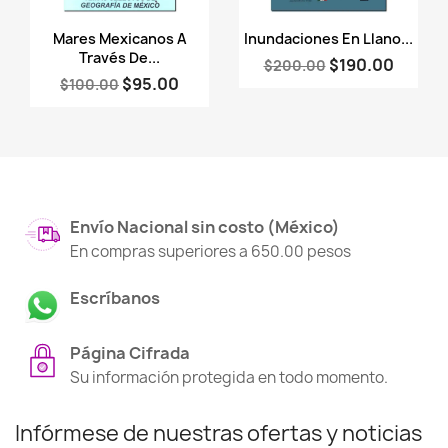
Vista rápida
Vista rápida


Mares Mexicanos A
Inundaciones En Llano...
Través De...
$190.00
$200.00
$95.00
$100.00
Envío Nacional sin costo (México)
En compras superiores a 650.00 pesos
Escríbanos
Página Cifrada
Su información protegida en todo momento.
Infórmese de nuestras ofertas y noticias