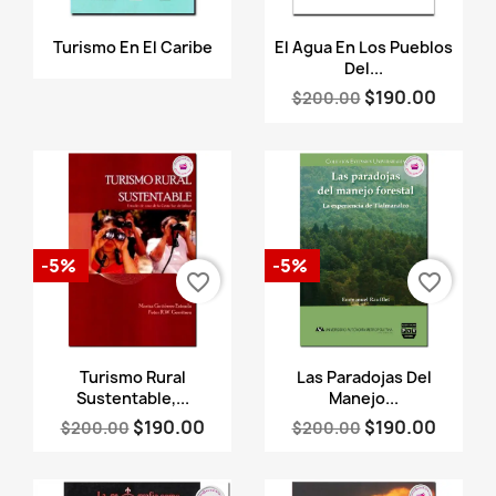
Vista rápida
Vista rápida


Turismo En El Caribe
El Agua En Los Pueblos
Del...
$190.00
$200.00
-5%
-5%
favorite_border
favorite_border
Vista rápida
Vista rápida


Turismo Rural
Las Paradojas Del
Sustentable,...
Manejo...
$190.00
$190.00
$200.00
$200.00