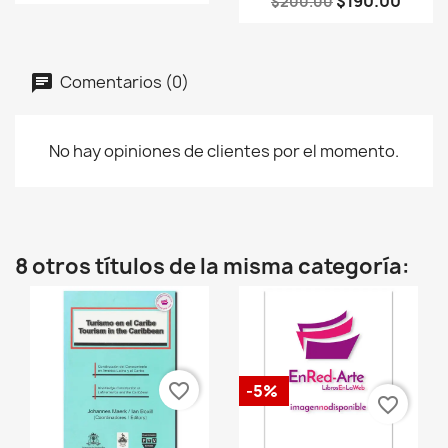
$190.00
$200.00
Comentarios (0)
No hay opiniones de clientes por el momento.
8 otros títulos de la misma categoría:
favorite_border
-5%
favorite_border