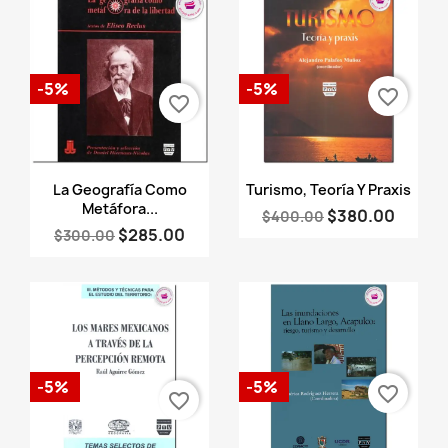
-5%
-5%
favorite_border
favorite_border
Vista rápida
Vista rápida


La Geografía Como
Turismo, Teoría Y Praxis
Metáfora...
$380.00
$400.00
$285.00
$300.00
-5%
-5%
favorite_border
favorite_border