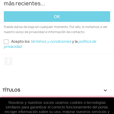
más recientes...
Puede darse de baja en cualquier momento. Por ello, lo invitamos a ver
nuestro aviso de privacidad e información de contacto.
Acepto los
términos y condiciones
y la
política de
privacidad
Facebook
TÍTULOS

Nosotros y nuestros socios usamos cookies o tecnologías
ACERCA DE...

similares para garantizar el correcto funcionamiento del portal,
recoger información sobre su uso, mejorar nuestros servicios y