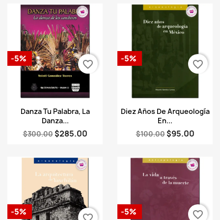
-5%
-5%
favorite_border
favorite_border
Vista rápida
Vista rápida


Danza Tu Palabra, La
Diez Años De Arqueología
Danza...
En...
$285.00
$95.00
$300.00
$100.00
-5%
-5%
favorite_border
favorite_border