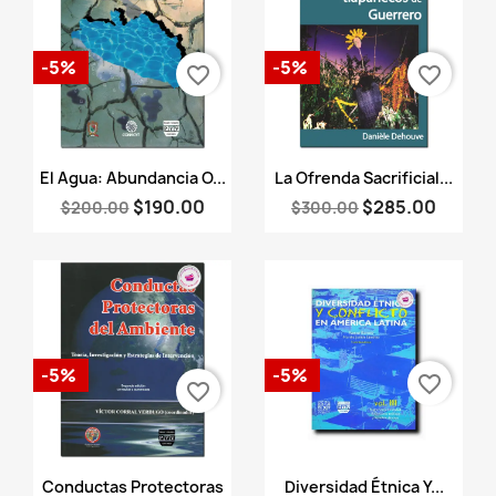
-5%
-5%
favorite_border
favorite_border
Vista rápida
Vista rápida


El Agua: Abundancia O...
La Ofrenda Sacrificial...
$190.00
$285.00
$200.00
$300.00
-5%
-5%
favorite_border
favorite_border
Vista rápida
Vista rápida


Conductas Protectoras
Diversidad Étnica Y...