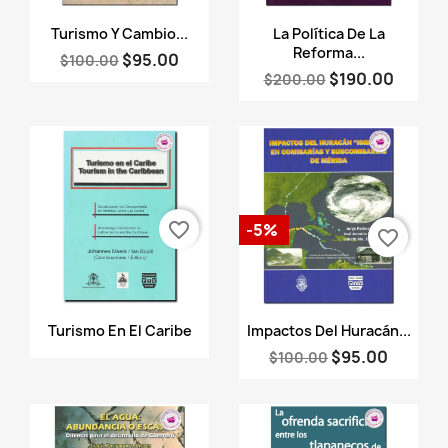
Vista rápida
Vista rápida


Turismo Y Cambio...
La Política De La
Reforma...
$95.00
$100.00
$190.00
$200.00
favorite_border
-5%
favorite_border
Vista rápida
Vista rápida


Turismo En El Caribe
Impactos Del Huracán...
$95.00
$100.00