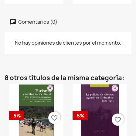
Comentarios (0)
No hay opiniones de clientes por el momento.
8 otros títulos de la misma categoría:
-5%
-5%
favorite_border
favorite_border