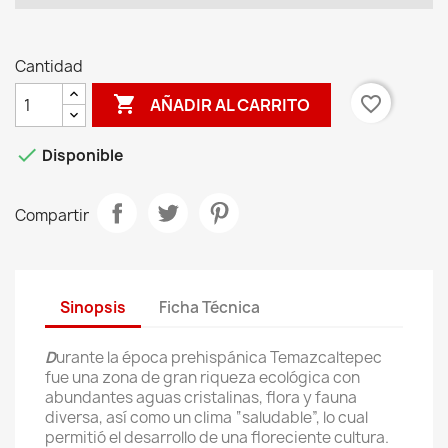
Cantidad

favorite_border
AÑADIR AL CARRITO

Disponible
Compartir
Sinopsis
Ficha Técnica
D
urante la época prehispánica Temazcaltepec
fue una zona de gran riqueza ecológica con
abundantes aguas cristalinas, flora y fauna
diversa, así como un clima “saludable”, lo cual
permitió el desarrollo de una floreciente cultura.