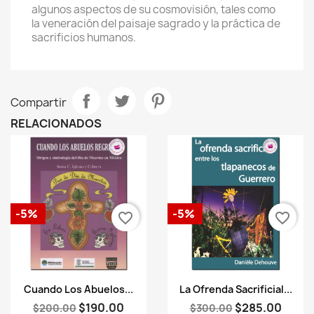
algunos aspectos de su cosmovisión, tales como
la veneración del paisaje sagrado y la práctica de
sacrificios humanos.
Compartir
RELACIONADOS
-5%
-5%
favorite_border
favorite_border
Vista rápida
Vista rápida


Cuando Los Abuelos...
La Ofrenda Sacrificial...
$190.00
$285.00
$200.00
$300.00