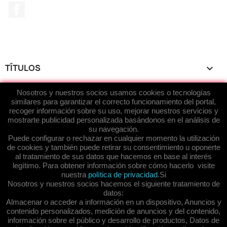
Facebook
TÍTULOS

Nosotros y nuestros socios usamos cookies o tecnologías
ACERCA DE...

similares para garantizar el correcto funcionamiento del portal,
recoger información sobre su uso, mejorar nuestros servicios y
SU CUENTA

mostrarte publicidad personalizada basándonos en el análisis de
su navegación.
Puede configurar o rechazar en cualquier momento la utilización
ENRED-ARTE.COM
keyboard_arrow_down
de cookies y también puede retirar su consentimiento u oponerte
al tratamiento de sus datos que hacemos en base al interés
legítimo. Para obtener información sobre cómo hacerlo visite
nuestra
política de privacidad
.Si
Powered, Edited & Designed by
EnRed-Arte
sponsored by
Nosotros y nuestros socios hacemos el siguiente tratamiento de
EnRed-Arte Ideas OnLine
datos:
https://enred-arte.com
, Copyright © 2011-2026 of
EnRed-
Almacenar o acceder a información en un dispositivo, Anuncios y
contenido personalizados, medición de anuncios y del contenido,
Arte/Grupo Somos Libros
,
información sobre el público y desarrollo de productos, Datos de
An EnRed-Arte-IdeasOnLine Service, All Rights