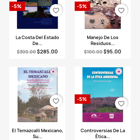
-5%
-5%
favorite_border
favorite_border
Vista rápida
Vista rápida


La Costa Del Estado
Manejo De Los
De...
Residuos...
$285.00
$95.00
$300.00
$100.00
-5%
favorite_border
favorite_border
Vista rápida
Vista rápida


El Temazcalli Mexicano,
Controversias De La
Su...
Ética...