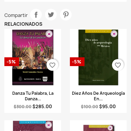
Compartir
RELACIONADOS
-5%
-5%
favorite_border
favorite_border
Vista rápida
Vista rápida


Danza Tu Palabra, La
Diez Años De Arqueología
Danza...
En...
$285.00
$95.00
$300.00
$100.00