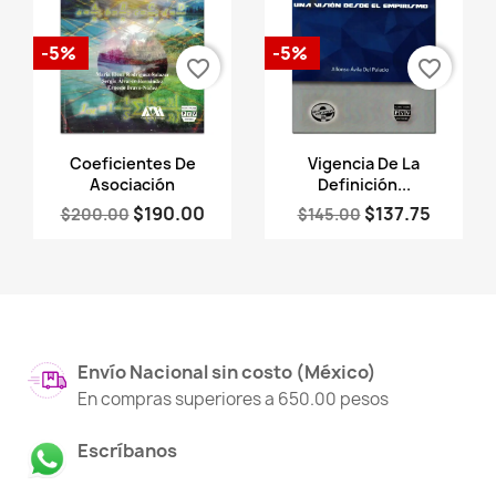
-5%
-5%
favorite_border
favorite_border
Vista rápida
Vista rápida


Coeficientes De
Vigencia De La
Asociación
Definición...
$190.00
$137.75
$200.00
$145.00
Envío Nacional sin costo (México)
En compras superiores a 650.00 pesos
Escríbanos