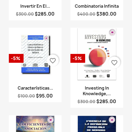
Vista rápida
Vista rápida


Invertir En El...
Combinatoria Infinita
$285.00
$380.00
$300.00
$400.00
-5%
-5%
favorite_border
favorite_border
Vista rápida
Vista rápida


Características...
Investing In
Knowledge,...
$95.00
$100.00
$285.00
$300.00