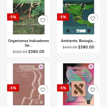
-5%
-5%
favorite_border
favorite_border
Vista rápida
Vista rápida


Organismos Indicadores
Ambiente, Biología,...
De...
$380.00
$400.00
$380.00
$400.00
-5%
-5%
favorite_border
favorite_border