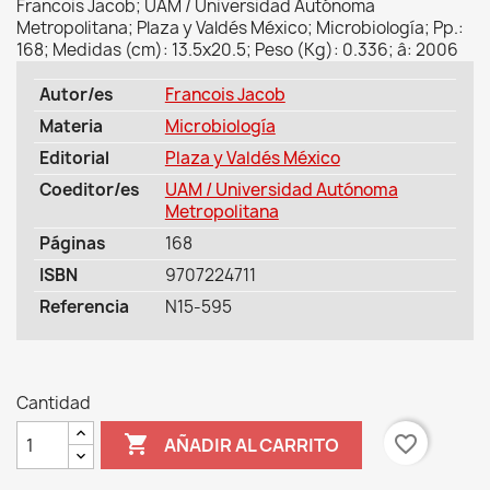
Francois Jacob; UAM / Universidad Autónoma
Metropolitana; Plaza y Valdés México; Microbiología; Pp.:
168; Medidas (cm): 13.5x20.5; Peso (Kg): 0.336; â: 2006
Autor/es
Francois Jacob
Materia
Microbiología
Editorial
Plaza y Valdés México
Coeditor/es
UAM / Universidad Autónoma
Metropolitana
Páginas
168
ISBN
9707224711
Referencia
N15-595
Cantidad

favorite_border
AÑADIR AL CARRITO