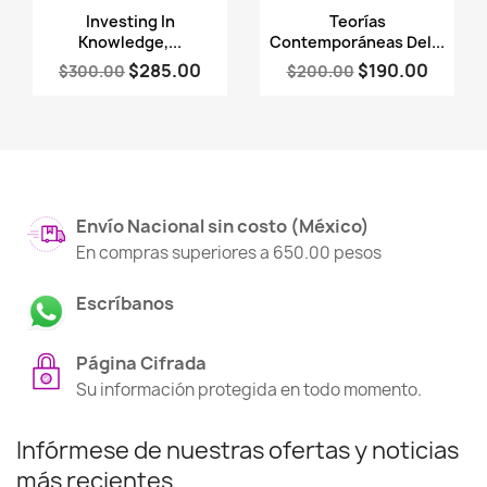
Vista rápida
Vista rápida


Investing In
Teorías
Knowledge,...
Contemporáneas Del...
$285.00
$190.00
$300.00
$200.00
Envío Nacional sin costo (México)
En compras superiores a 650.00 pesos
Escríbanos
Página Cifrada
Su información protegida en todo momento.
Infórmese de nuestras ofertas y noticias
más recientes...