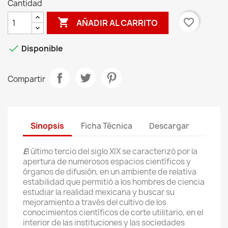
Cantidad

favorite_border
AÑADIR AL CARRITO

Disponible
Compartir
Sinopsis
Ficha Técnica
Descargar
E
l último tercio del siglo XIX se caracterizó por la
apertura de numerosos espacios científicos y
órganos de difusión, en un ambiente de relativa
estabilidad que permitió a los hombres de ciencia
estudiar la realidad mexicana y buscar su
mejoramiento a través del cultivo de los
conocimientos científicos de corte utilitario, en el
interior de las instituciones y las sociedades