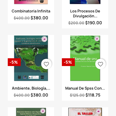
Vista rápida
Vista rápida


Combinatoria Infinita
Los Procesos De
Divulgación...
$380.00
$400.00
$190.00
$200.00
-5%
-5%
favorite_border
favorite_border
Vista rápida
Vista rápida


Ambiente, Biología,...
Manual De Spss Con...
$380.00
$118.75
$400.00
$125.00