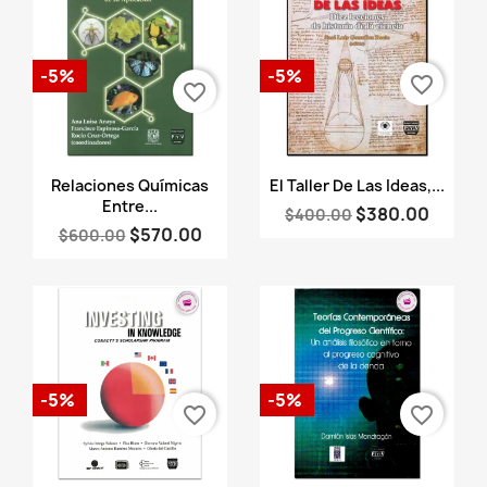
-5%
-5%
favorite_border
favorite_border
Vista rápida
Vista rápida


Relaciones Químicas
El Taller De Las Ideas,...
Entre...
$380.00
$400.00
$570.00
$600.00
-5%
-5%
favorite_border
favorite_border