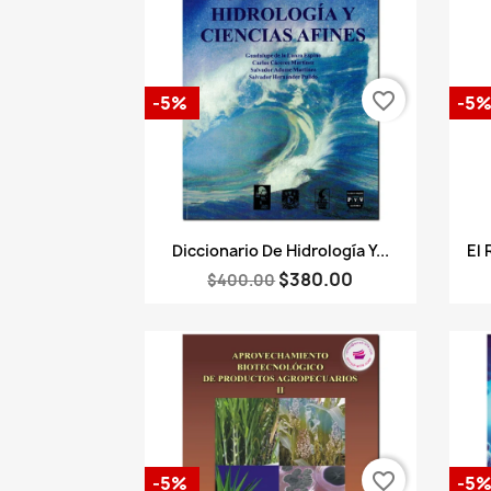
favorite_border
-5%
-5
Vista rápida

Diccionario De Hidrología Y...
El 
$380.00
$400.00
favorite_border
-5%
-5