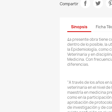
Compartir
Sinopsis
Ficha Té
L
a presente obra tiene 
dentro de lo posible, la 
la Epidemiología, como ci
Veterinaria y en disciplin
Medicina. Con frecuenci
diferencias.
"A través de los años en
veterinaria en el nivel de
maestría en medicina prev
como en la participación
aprobación de protocolo
de investigación y de co