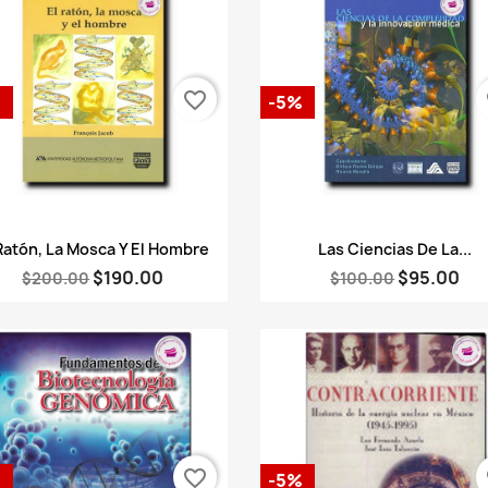
favorite_border
fa
%
-5%
Vista rápida
Vista rápida


Ratón, La Mosca Y El Hombre
Las Ciencias De La...
$190.00
$95.00
$200.00
$100.00
favorite_border
fa
%
-5%