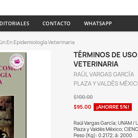
DITORIALES
CONTACTO
WHATSAPP
n En Epidemiología Veterinaria
TÉRMINOS DE USO
VETERINARIA
RAÚL VARGAS GARCÍA
PLAZA Y VALDÉS MÉXI
$100.00
$95.00
¡AHORRE 5%!
Raúl Vargas García; UNAM / 
Plaza y Valdés México; CIENC
Peso (Kg): 0.2172; â: 2000