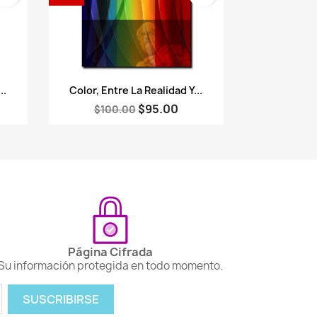
Vista rápida

..
Color, Entre La Realidad Y...
$95.00
$100.00
Página Cifrada
Su información protegida en todo momento.