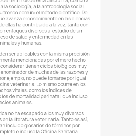
o de términos de esta disciplina, común a
 a la sociología, a la antropología social,
su tronco común: el método científico. De
e avanza el conocimiento en las ciencias
 ellas ha contribuido a la vez, tanto con
on enfoques diversos al estudio de un
eso de salud y enfermedad en las
animales y humanas.
en ser aplicables con la misma precisión
iormente mencionadas por el mero hecho
 considerar tienen ciclos biológicos muy
l denominador de muchas de las razones y
por ejemplo, no puede tomarse por igual
ina veterinaria. Lo mismo ocurre en los
chos vitales, como los índices de
 los de mortalidad perinatal, que incluso,
ecies animales.
tica no ha escapado a los muy diversos
en la literatura veterinaria. Tanto es así,
an incluido glosarios de términos por
ompleto e incluso la Oficina Sanitaria