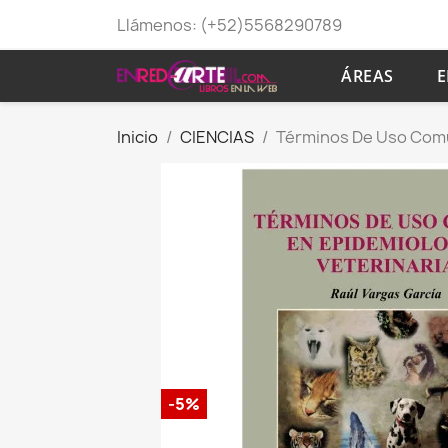
Llámenos:
(+52)5568290789
ÁREAS
E
Inicio
CIENCIAS
Términos De Uso Comú
-5%