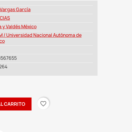
 Vargas García
CIAS
a y Valdés México
 / Universidad Nacional Autónoma de
co
8567655
264
favorite_border
AL CARRITO