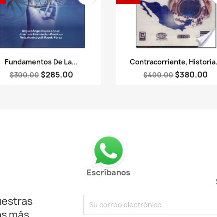
Vista rápida
Vista rápida


Fundamentos De La...
Contracorriente, Historia.
$285.00
$380.00
$300.00
$400.00
Escríbanos
uestras
as más