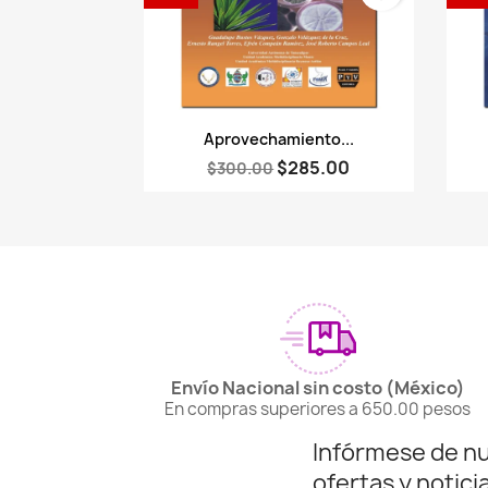
Vista rápida

Aprovechamiento...
$285.00
$300.00
Envío Nacional sin costo (México)
En compras superiores a 650.00 pesos
Infórmese de n
ofertas y notici