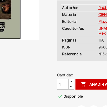
Autor/es
Raúl
Materia
CIEN
Editorial
Plaz
Coeditor/es
UNAM
Méxi
Páginas
160
ISBN
968
Referencia
N15-
Cantidad

AÑADIR 

Disponible