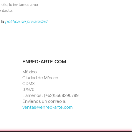
llo, lo invitamos a ver
ontacto.
 la
política de privacidad
ENRED-ARTE.COM
México
Ciudad de México
CDMX
07970
Llámenos:
(+52)5568290789
Envíenos un correo a:
ventas@enred-arte.com