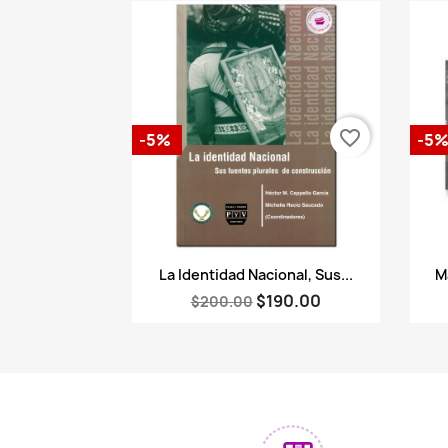
favorite_border
-5%
-5
Vista rápida

La Identidad Nacional, Sus...
M
$190.00
$200.00