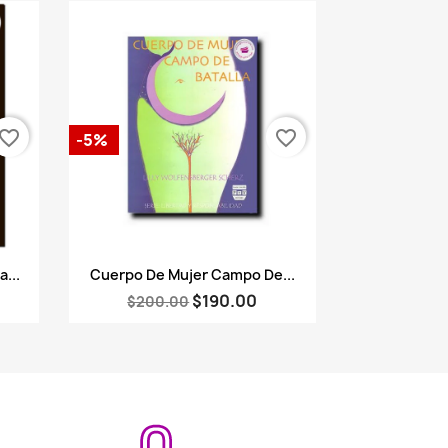
vorite_border
favorite_border
-5%
Vista rápida

...
Cuerpo De Mujer Campo De...
$190.00
$200.00