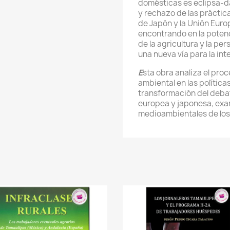
domésticas es eclipsa-da
y rechazo de las práctica
de Japón y la Unión Eur
encontrando en la poten
de la agricultura y la p
una nueva vía para la int
E
sta obra analiza el pro
ambiental en las política
transformación del deba
europea y japonesa, exa
medioambientales de los 