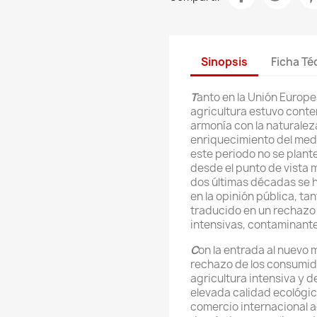
Sinopsis
Ficha Té
T
anto en la Unión Europ
agricultura estuvo cont
armonía con la naturaleza
enriquecimiento del medi
este periodo no se plante
desde el punto de vista 
dos últimas décadas se 
en la opinión pública, t
traducido en un rechazo
intensivas, contaminante
C
on la entrada al nuevo 
rechazo de los consumid
agricultura intensiva y 
elevada calidad ecológica
comercio internacional ag