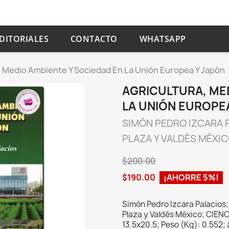
DITORIALES
CONTACTO
WHATSAPP
, Medio Ambiente Y Sociedad En La Unión Europea Y Japón
AGRICULTURA, ME
LA UNIÓN EUROPE
SIMÓN PEDRO IZCARA 
PLAZA Y VALDÉS MÉXI
$200.00
$190.00
¡AHORRE 5%!
Simón Pedro Izcara Palacios
Plaza y Valdés México; CIEN
13.5x20.5; Peso (Kg): 0.552;