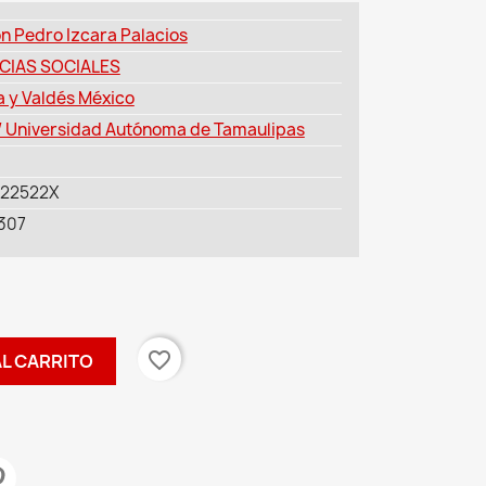
n Pedro Izcara Palacios
CIAS SOCIALES
a y Valdés México
/ Universidad Autónoma de Tamaulipas
22522X
307
favorite_border
AL CARRITO