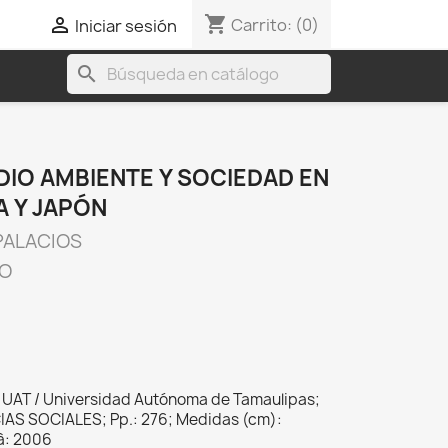
shopping_cart

Carrito:
(0)
Iniciar sesión
search
DIO AMBIENTE Y SOCIEDAD EN
A Y JAPÓN
PALACIOS
CO
; UAT / Universidad Autónoma de Tamaulipas;
CIAS SOCIALES; Pp.: 276; Medidas (cm):
 â: 2006