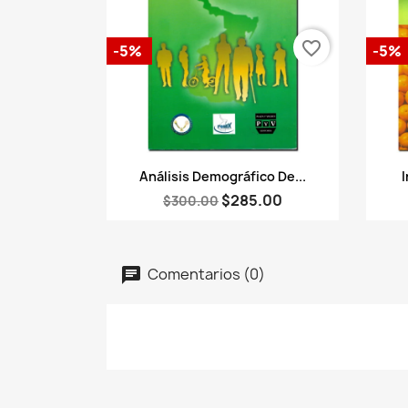
favorite_border
-5%
-5%
Vista rápida

Análisis Demográfico De...
I
$285.00
$300.00
Comentarios (0)