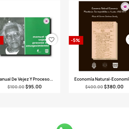
favorite_border
fa
%
-5%
Vista rápida
Vista rápida


anual De Vejez Y Proceso...
Economía Natural-Economía
$95.00
$380.00
$100.00
$400.00