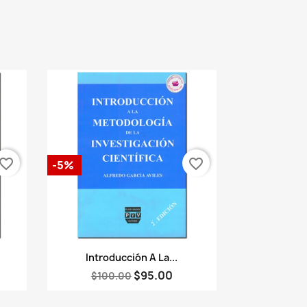
vorite_border
favorite_border
-5%
Vista rápida

Introducción A La...
$95.00
$100.00