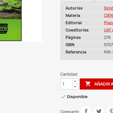
Autor/es
Simó
Materia
CIEN
Editorial
Plaz
Coeditor/es
UAT 
Páginas
276
ISBN
9707
Referencia
N16-
Cantidad

AÑADIR 

Disponible
Compartir