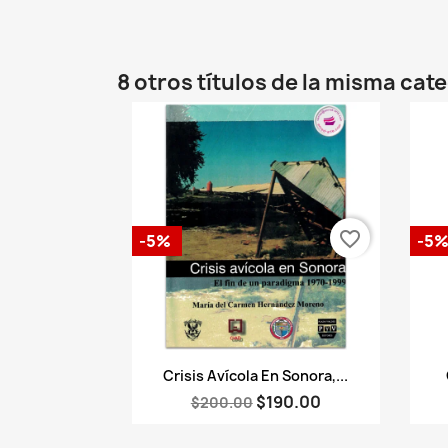
8 otros títulos de la misma cat
favorite_border
-5%
-5
Vista rápida

Crisis Avícola En Sonora,...
$190.00
$200.00