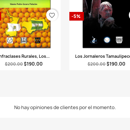
favorite_border
-5%
Vista rápida
Vista rápida


nfraclases Rurales, Los...
Los Jornaleros Tamaulipeco
$190.00
$190.00
$200.00
$200.00
No hay opiniones de clientes por el momento.