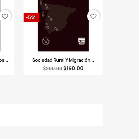
favorite_border
favorite_border
-5%
Vista rápida

s...
Sociedad Rural Y Migración...
$190.00
$200.00