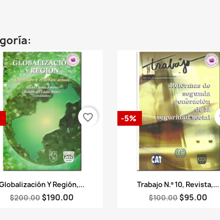
egoría:
favorite_border
fa
%
-5%
Vista rápida
Vista rápida


Globalización Y Región,...
Trabajo N.º 10, Revista,...
$190.00
$95.00
$200.00
$100.00