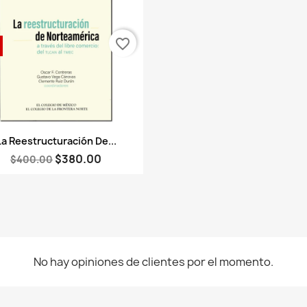
favorite_border
Vista rápida

La Reestructuración De...
$380.00
$400.00
No hay opiniones de clientes por el momento.