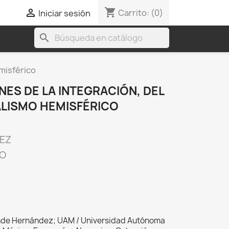
shopping_cart

Carrito:
(0)
Iniciar sesión
search
misférico
ES DE LA INTEGRACIÓN, DEL
ALISMO HEMISFÉRICO
EZ
CO
nde Hernández; UAM / Universidad Autónoma