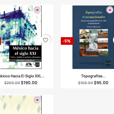
favorite_border
-5%
Vista rápida
Vista rápida


éxico Hacia El Siglo XXI,...
Topografías...
$190.00
$95.00
$200.00
$100.00