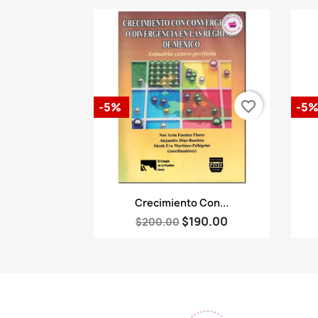
favorite_border
-5%
-5
Vista rápida

Crecimiento Con...
$190.00
$200.00