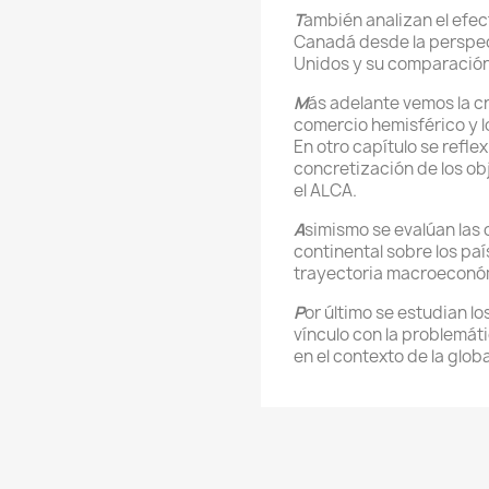
T
ambién analizan el efec
Canadá desde la perspec
Unidos y su comparación
M
ás adelante vemos la cr
comercio hemisférico y 
En otro capítulo se refle
concretización de los o
el ALCA.
A
simismo se evalúan las
continental sobre los pa
trayectoria macroeconó
P
or último se estudian l
vínculo con la problemát
en el contexto de la glob