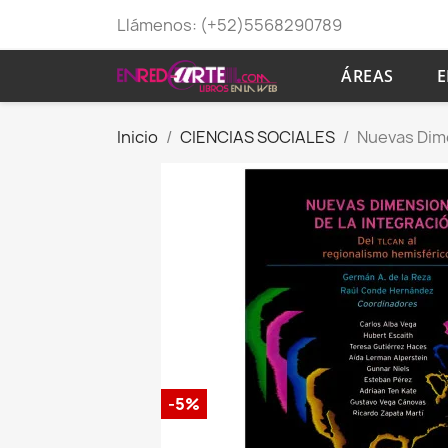
Llámenos:
(+52)5568290789
ÁREAS
E
Inicio
CIENCIAS SOCIALES
Nuevas Dime
-5%