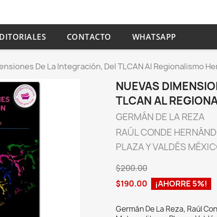
DITORIALES
CONTACTO
WHATSAPP
nsiones De La Integración, Del TLCAN Al Regionalismo He
NUEVAS DIMENSION
TLCAN AL REGION
GERMÁN DE LA REZA
RAÚL CONDE HERNÁND
PLAZA Y VALDÉS MÉXI
$200.00
$190.00
¡AHORRE 5%!
Germán De La Reza, Raúl Co