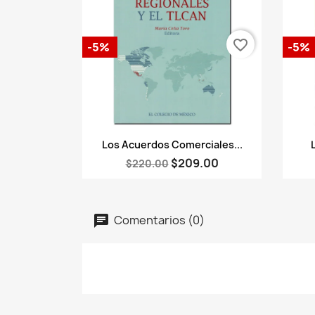
favorite_border
-5%
-5%
Vista rápida

Los Acuerdos Comerciales...
$209.00
$220.00
Comentarios (0)