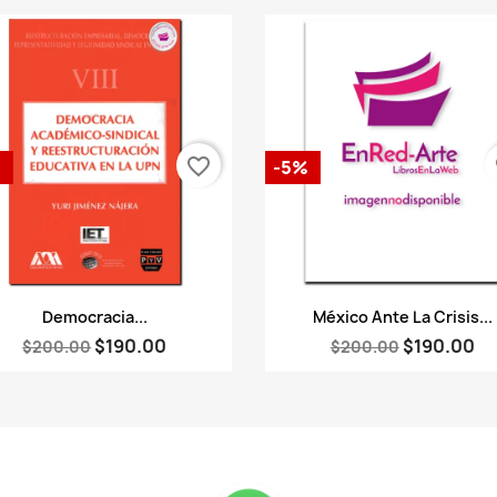
favorite_border
fa
%
-5%
Vista rápida
Vista rápida


Democracia...
México Ante La Crisis...
$190.00
$190.00
$200.00
$200.00