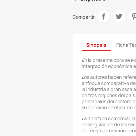
Compartir
Sinopsis
Ficha Té
E
n la presente obra se e
integración económica e
L
os autores hacen refere
enfoque comparativo de 
la industria a gran esca
en tres regiones del paí
principales del comercio
su ejercicio en el marco 
L
a apertura comercial, la
desregulación de los sec
de reestructuración eco