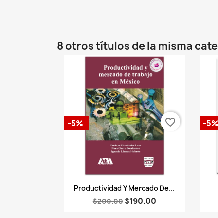
8 otros títulos de la misma cat
favorite_border
-5%
-5
Vista rápida

Productividad Y Mercado De...
$190.00
$200.00