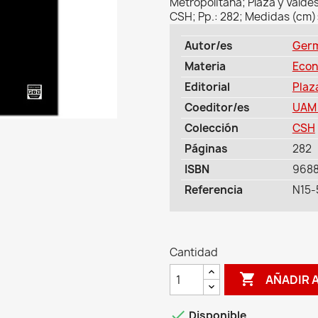
Metropolitana; Plaza y Valdé
CSH; Pp.: 282; Medidas (cm):
Autor/es
Germ
Materia
Econ
Editorial
Plaz
Coeditor/es
UAM 
Colección
CSH
Páginas
282
ISBN
968
Referencia
N15-
Cantidad

AÑADIR 

Disponible