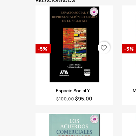
RELACIONADOS
favorite_border
-5%
-5%
Vista rápida

Espacio Social Y...
M
$95.00
$100.00