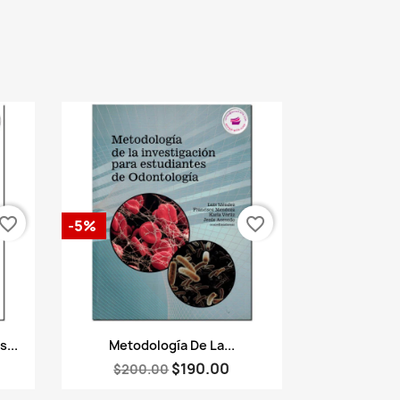
vorite_border
favorite_border
-5%
Vista rápida

...
Metodología De La...
$190.00
$200.00