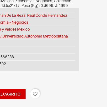
s México; Economía - Negocios; Colección
 13.5x21x1.7; Peso (Kg): 0.3696; â: 1999
án De La Reza
,
Raúl Conde Hernández
omía - Negocios
a y Valdés México
/ Universidad Autónoma Metropolitana
8566888
502
favorite_border
AL CARRITO