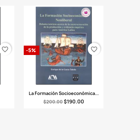
favorite_border
favorite_border
-5%
Vista rápida

La Formación Socioeconómica...
$190.00
$200.00