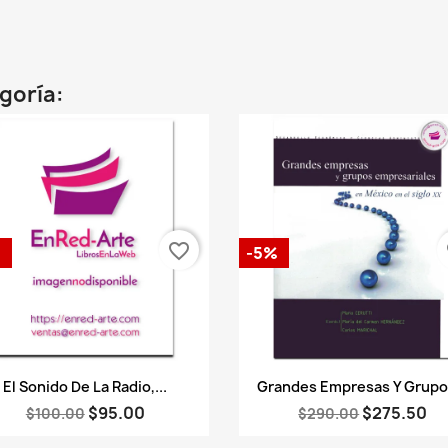
egoría:
favorite_border
fa
%
-5%
Vista rápida
Vista rápida


El Sonido De La Radio,...
Grandes Empresas Y Grupos
$95.00
$275.50
$100.00
$290.00