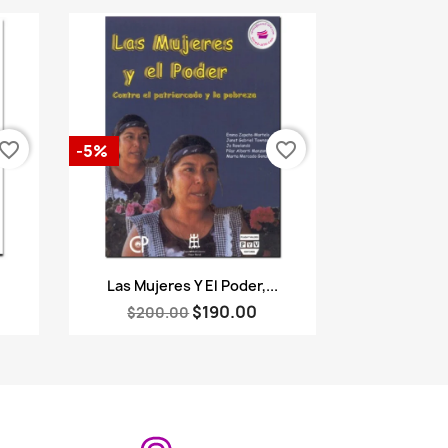
vorite_border
favorite_border
-5%
Vista rápida

Las Mujeres Y El Poder,...
$190.00
$200.00