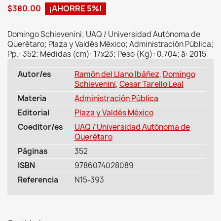
$380.00
¡AHORRE 5%!
Domingo Schievenini; UAQ / Universidad Autónoma de
Querétaro; Plaza y Valdés México; Administración Pública;
Pp.: 352; Medidas (cm): 17x23; Peso (Kg): 0.704; â: 2015
Autor/es
Ramón del Llano Ibáñez
,
Domingo
Schievenini
,
Cesar Tarello Leal
Materia
Administración Pública
Editorial
Plaza y Valdés México
Coeditor/es
UAQ / Universidad Autónoma de
Querétaro
Páginas
352
ISBN
9786074028089
Referencia
N15-393