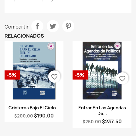
Compartir
RELACIONADOS
-5%
-5%
favorite_border
favorite_border
Vista rápida
Vista rápida


Cristeros Bajo El Cielo...
Entrar En Las Agendas
De...
$190.00
$200.00
$237.50
$250.00