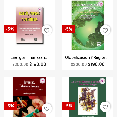
-5%
-5%
favorite_border
favorite_border
Vista rápida
Vista rápida


Energía, Finanzas Y...
Globalización Y Región,...
$190.00
$190.00
$200.00
$200.00
-5%
-5%
favorite_border
favorite_border