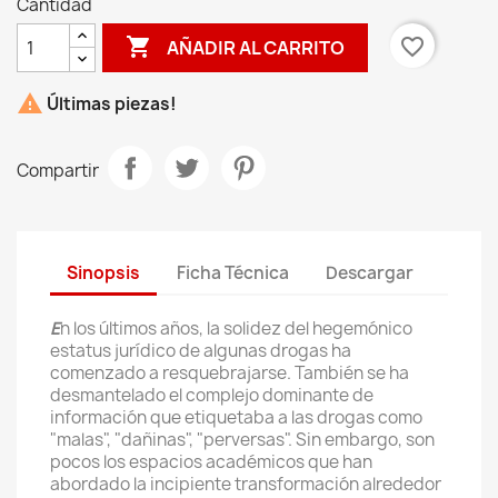
Cantidad

favorite_border
AÑADIR AL CARRITO

Últimas piezas!
Compartir
Sinopsis
Ficha Técnica
Descargar
E
n los últimos años, la solidez del hegemónico
estatus jurídico de algunas drogas ha
comenzado a resquebrajarse. También se ha
desmantelado el complejo dominante de
información que etiquetaba a las drogas como
"malas", "dañinas", "perversas". Sin embargo, son
pocos los espacios académicos que han
abordado la incipiente transformación alrededor