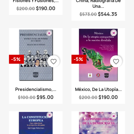
Fisiones Y Fusiones,...
China, Radiografía De
Una...
$190.00
$200.00
$544.35
$573.00
-5%
-5%
favorite_border
favorite_border
Vista rápida
Vista rápida


Presidencialismo,...
México, De La Utopía...
$95.00
$190.00
$100.00
$200.00