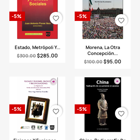
-5%
-5%
favorite_border
favorite_border
Vista rápida
Vista rápida


Estado, Metrópoli Y...
Morena, La Otra
Concepción...
$285.00
$300.00
$95.00
$100.00
-5%
-5%
favorite_border
favorite_border
Vista rápida
Vista rápida

