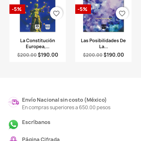
-5%
-5%
favorite_border
favorite_border
Vista rápida
Vista rápida


La Constitución
Las Posibilidades De
Europea,...
La...
$190.00
$190.00
$200.00
$200.00
Envío Nacional sin costo (México)
En compras superiores a 650.00 pesos
Escríbanos
Página Cifrada