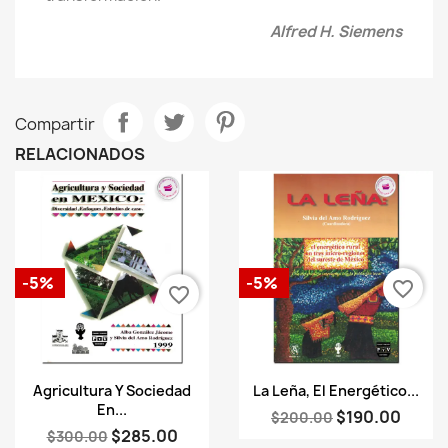
Alfred H. Siemens
Compartir
RELACIONADOS
-5%
-5%
favorite_border
favorite_border
Vista rápida
Vista rápida


Agricultura Y Sociedad
La Leña, El Energético...
En...
$190.00
$200.00
$285.00
$300.00