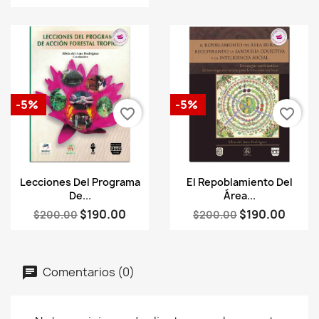
-5%
-5%
favorite_border
favorite_border
Vista rápida
Vista rápida


Lecciones Del Programa
El Repoblamiento Del
De...
Área...
$190.00
$190.00
$200.00
$200.00
Comentarios (0)