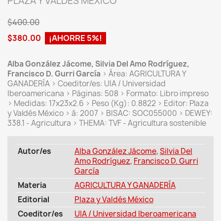
PLAZA Y VALDÉS MÉXICO
$400.00
$380.00
¡AHORRE 5%!
Alba González Jácome, Silvia Del Amo Rodríguez,
Francisco D. Gurri García
> Área: AGRICULTURA Y
GANADERÍA > Coeditor/es: UIA / Universidad
Iberoamericana > Páginas: 508 > Formato: Libro impreso
> Medidas: 17x23x2.6 > Peso (Kg): 0.8822 > Editor: Plaza
y Valdés México > â: 2007 > BISAC: SOC055000 > DEWEY:
338.1 - Agricultura > THEMA: TVF - Agricultura sostenible
Autor/es
Alba González Jácome
,
Silvia Del
Amo Rodríguez
,
Francisco D. Gurri
García
Materia
AGRICULTURA Y GANADERÍA
Editorial
Plaza y Valdés México
Coeditor/es
UIA / Universidad Iberoamericana