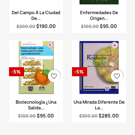
Vista rápida
Vista rápida


Del Campo A La Ciudad
Enfermedades De
De...
Origen...
$190.00
$95.00
$200.00
$100.00
-5%
-5%
favorite_border
favorite_border
Vista rápida
Vista rápida


Biotecnología ¿Una
Una Mirada Diferente De
Salida...
La...
$95.00
$285.00
$100.00
$300.00