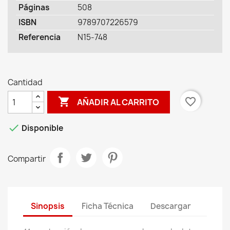
Páginas
508
ISBN
9789707226579
Referencia
N15-748
Cantidad

favorite_border
AÑADIR AL CARRITO

Disponible
Compartir
Sinopsis
Ficha Técnica
Descargar