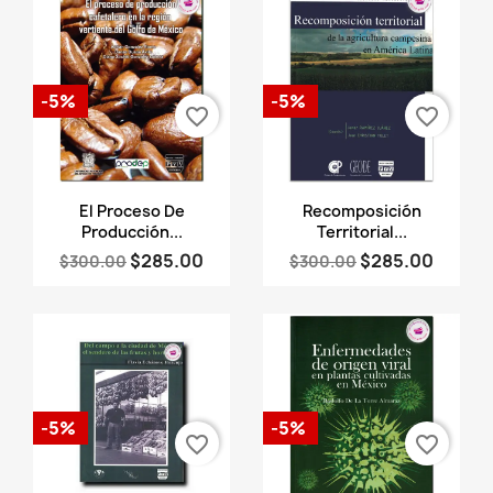
-5%
-5%
favorite_border
favorite_border
Vista rápida
Vista rápida


El Proceso De
Recomposición
Producción...
Territorial...
$285.00
$285.00
$300.00
$300.00
-5%
-5%
favorite_border
favorite_border