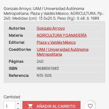
Gonzalo Arroyo; UAM / Universidad Autónoma
Metropolitana; Plaza y Valdés México; AGRICULTURA; Pp.:
240; Medidas (cm): 13.5x20.5; Peso (Kg): 0.48; â: 1989
Autor/es
Gonzalo Arroyo
Materia
AGRICULTURA Y GANADERÍA
Editorial
Plaza y Valdés México
Coeditor/es
UAM / Universidad Autónoma
Metropolitana
Páginas
240
ISBN
9688561983
Referencia
N15-506
Cantidad

favorite_border
AÑADIR AL CARRITO