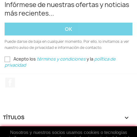
Infórmese de nuestras ofertas y noticias
más recientes...
Puede darse de baja en cualquier momento. Por ello, lo invitamos a ver
nuestro aviso de privacidad e información de contacto.
Acepto los
términos y condiciones
y la
política de
privacidad
Facebook
TÍTULOS

Nosotros y nuestros socios usamos cookies o tecnologías
ACERCA DE...
