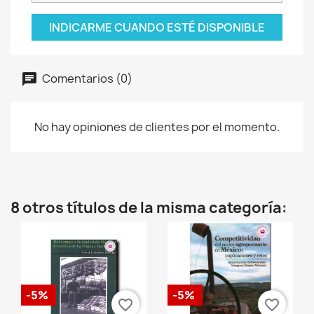
INDICARME CUANDO ESTÉ DISPONIBLE
Comentarios (0)
No hay opiniones de clientes por el momento.
8 otros títulos de la misma categoría:
-5%
-5%
favorite_border
favorite_border