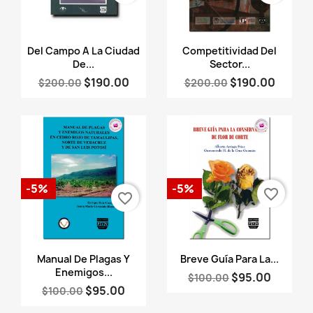
Vista rápida
Vista rápida


Del Campo A La Ciudad
Competitividad Del
De...
Sector...
$190.00
$190.00
$200.00
$200.00
-5%
-5%
favorite_border
favorite_border
Vista rápida
Vista rápida


Manual De Plagas Y
Breve Guía Para La...
Enemigos...
$95.00
$100.00
$95.00
$100.00