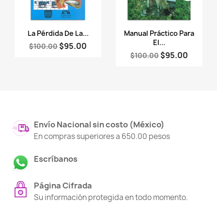
Vista rápida
Vista rápida


La Pérdida De La...
Manual Práctico Para
El...
$95.00
$100.00
$95.00
$100.00
Envío Nacional sin costo (México)
En compras superiores a 650.00 pesos
Escríbanos
Página Cifrada
Su información protegida en todo momento.