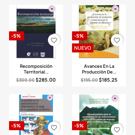
-5%
-5%
favorite_border
favorite_border
NUEVO
Vista rápida
Vista rápida


Recomposición
Avances En La
Territorial...
Producción De...
$285.00
$185.25
$300.00
$195.00
-5%
-5%
favorite_border
favorite_border