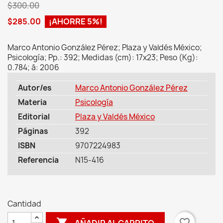
$300.00
$285.00
¡AHORRE 5%!
Marco Antonio González Pérez; Plaza y Valdés México;
Psicología; Pp.: 392; Medidas (cm): 17x23; Peso (Kg):
0.784; â: 2006
Autor/es
Marco Antonio González Pérez
Materia
Psicología
Editorial
Plaza y Valdés México
Páginas
392
ISBN
9707224983
Referencia
N15-416
Cantidad

favorite_border
AÑADIR AL CARRITO