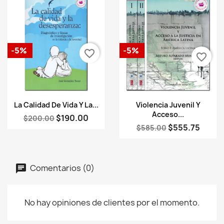
-5%
-5%
favorite_border
favorite_border
Vista rápida
Vista rápida


La Calidad De Vida Y La...
Violencia Juvenil Y
Acceso...
$190.00
$200.00
$555.75
$585.00
Comentarios (0)
No hay opiniones de clientes por el momento.