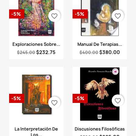
-5%
-5%
favorite_border
favorite_border
Vista rápida
Vista rápida


Exploraciones Sobre...
Manual De Terapias...
$232.75
$380.00
$245.00
$400.00
-5%
-5%
favorite_border
favorite_border
Vista rápida
Vista rápida


La Interpretación De
Discusiones Filosóficas
Los...