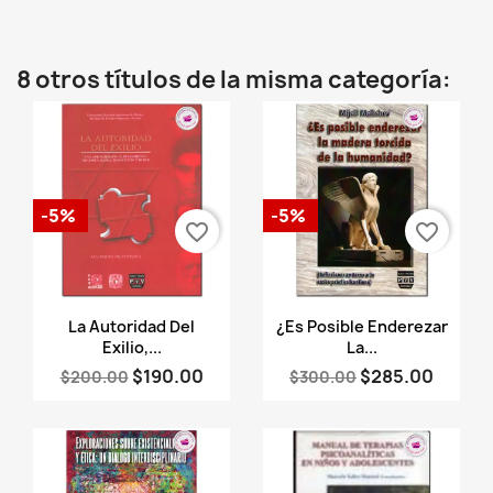
8 otros títulos de la misma categoría:
-5%
-5%
favorite_border
favorite_border
Vista rápida
Vista rápida


La Autoridad Del
¿Es Posible Enderezar
Exilio,...
La...
$190.00
$285.00
$200.00
$300.00