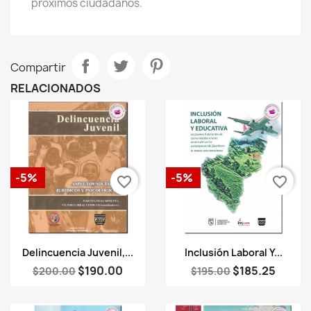
próximos ciudadanos.
Compartir
RELACIONADOS
-5%
-5%
favorite_border
favorite_border
Vista rápida
Vista rápida


Delincuencia Juvenil,...
Inclusión Laboral Y...
$190.00
$185.25
$200.00
$195.00