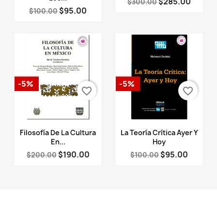
$285.00
$300.00
$95.00
$100.00
-5%
-5%
favorite_border
favorite_border
Vista rápida
Vista rápida


Filosofía De La Cultura
La Teoría Crítica Ayer Y
En...
Hoy
$190.00
$95.00
$200.00
$100.00