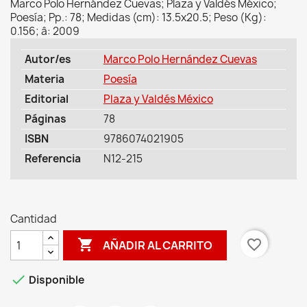
Marco Polo Hernández Cuevas; Plaza y Valdés México;
Poesía; Pp.: 78; Medidas (cm): 13.5x20.5; Peso (Kg):
0.156; â: 2009
Autor/es
Marco Polo Hernández Cuevas
Materia
Poesía
Editorial
Plaza y Valdés México
Páginas
78
ISBN
9786074021905
Referencia
N12-215
Cantidad

favorite_border
AÑADIR AL CARRITO

Disponible