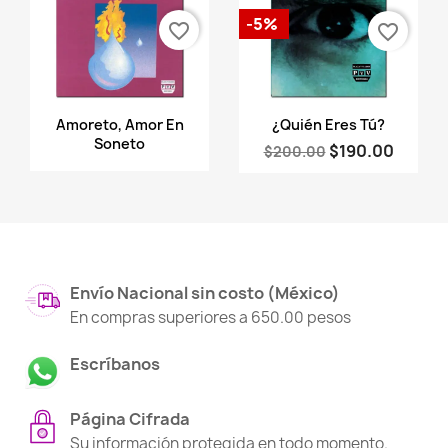
-5%
favorite_border
favorite_border
Vista rápida
Vista rápida


Amoreto, Amor En
¿Quién Eres Tú?
Soneto
$190.00
$200.00
Envío Nacional sin costo (México)
En compras superiores a 650.00 pesos
Escríbanos
Página Cifrada
Su información protegida en todo momento.