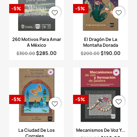
-5%
-5%
favorite_border
favorite_border
Vista rápida
Vista rápida


260 Motivos Para Amar
El Dragón De La
A México
Montaña Dorada
$285.00
$190.00
$300.00
$200.00
-5%
-5%
favorite_border
favorite_border
Vista rápida
Vista rápida


La Ciudad De Los
Mecanismos De Voz Y...
Corrales...