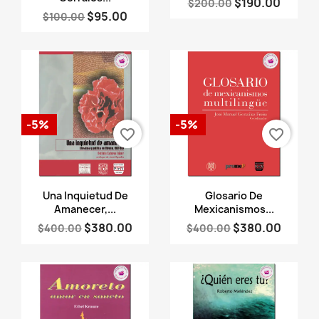
$190.00
$200.00
$95.00
$100.00
-5%
-5%
favorite_border
favorite_border
Vista rápida
Vista rápida


Una Inquietud De
Glosario De
Amanecer,...
Mexicanismos...
$380.00
$380.00
$400.00
$400.00