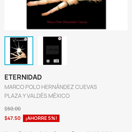
ETERNIDAD
MARCO POLO HERNÁNDEZ CUEVAS
PLAZA Y VALDÉS MÉXICO
$50.00
$47.50
¡AHORRE 5%!