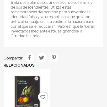
trata de hablar de sus ancestros, de su familia y
de sus descendientes. Utiliza estas
remembranzas del porvenir para subvertir esa
identidad falsa y valores obtusos que gravitan
entre el lenguaje racista vestido de nacionalismo
con el que se le “educara”. “Valores” que le fueran
inyectados mediante éste, asignándole la
Otredad histórica.
Compartir
RELACIONADOS
favorite_border