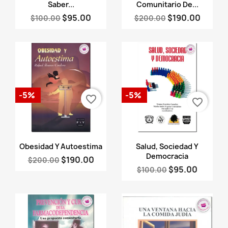
Saber...
Comunitario De...
$95.00
$190.00
$100.00
$200.00
-5%
-5%
favorite_border
favorite_border
Vista rápida
Vista rápida


Obesidad Y Autoestima
Salud, Sociedad Y
Democracia
$190.00
$200.00
$95.00
$100.00