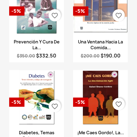
-5%
-5%
favorite_border
favorite_border
Vista rápida
Vista rápida


Prevención Y Cura De
Una Ventana Hacia La
La...
Comida...
$332.50
$190.00
$350.00
$200.00
-5%
-5%
favorite_border
favorite_border
Vista rápida
Vista rápida


Diabetes, Temas
¡Me Caes Gordo!, La...