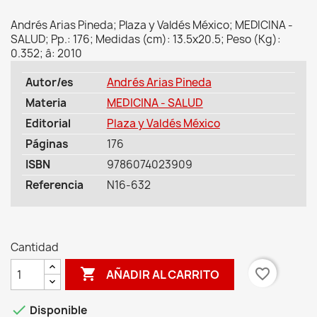
Andrés Arias Pineda; Plaza y Valdés México; MEDICINA -
SALUD; Pp.: 176; Medidas (cm): 13.5x20.5; Peso (Kg):
0.352; â: 2010
Autor/es
Andrés Arias Pineda
Materia
MEDICINA - SALUD
Editorial
Plaza y Valdés México
Páginas
176
ISBN
9786074023909
Referencia
N16-632
Cantidad

favorite_border
AÑADIR AL CARRITO

Disponible