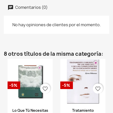
Comentarios (0)
No hay opiniones de clientes por el momento.
8 otros títulos de la misma categoría:
-5%
-5%
favorite_border
favorite_border
Vista rápida
Vista rápida


Lo Que Tú Necesitas
Tratamiento