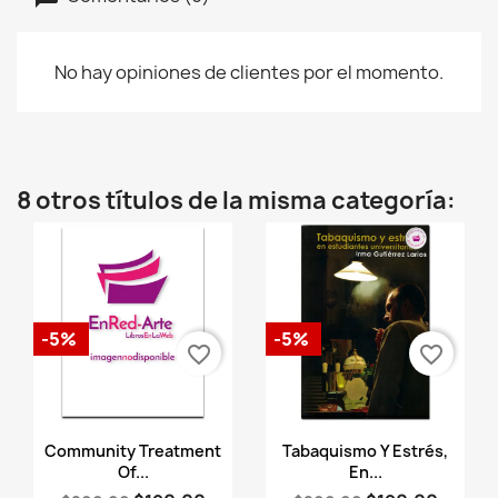
No hay opiniones de clientes por el momento.
8 otros títulos de la misma categoría:
-5%
-5%
favorite_border
favorite_border
Vista rápida
Vista rápida


Community Treatment
Tabaquismo Y Estrés,
Of...
En...