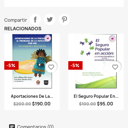
Compartir
RELACIONADOS
-5%
-5%
favorite_border
favorite_border
Vista rápida
Vista rápida


Aportaciones De La...
El Seguro Popular En...
$190.00
$95.00
$200.00
$100.00
Comentarios (0)