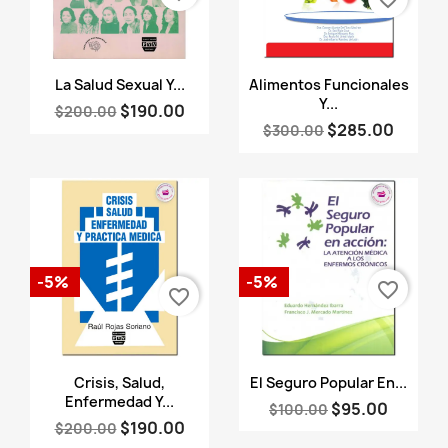
Vista rápida
Vista rápida


La Salud Sexual Y...
Alimentos Funcionales
Y...
$190.00
$200.00
$285.00
$300.00
-5%
-5%
favorite_border
favorite_border
Vista rápida
Vista rápida


Crisis, Salud,
El Seguro Popular En...
Enfermedad Y...
$95.00
$100.00
$190.00
$200.00