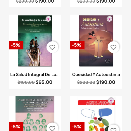
$190.00
$190.00
$200.00
$200.00
-5%
-5%
favorite_border
favorite_border
Vista rápida
Vista rápida


La Salud Integral De La...
Obesidad Y Autoestima
$95.00
$190.00
$100.00
$200.00
-5%
-5%
favorite_border
favorite_border