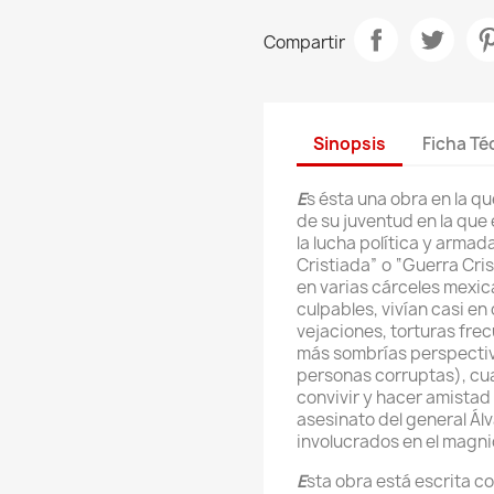
Compartir
Sinopsis
Ficha Té
E
s ésta una obra en la q
de su juventud en la que
la lucha política y arma
Cristiada” o “Guerra Cris
en varias cárceles mexic
culpables, vivían casi en
vejaciones, torturas fre
más sombrías perspectiv
personas corruptas), cu
convivir y hacer amistad 
asesinato del general Ál
involucrados en el magni
E
sta obra está escrita co