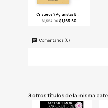
Vista rápida

Cristeros Y Agraristas En...
$1,165.50
$1,554.00
Comentarios (0)
8 otros títulos de la misma cat