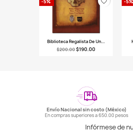
favorite_border
-5%
-5
Vista rápida

Biblioteca Regalista De Un...
$190.00
$200.00
Envío Nacional sin costo (México)
En compras superiores a 650.00 pesos
Infórmese de n