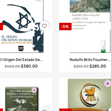
favorite_border
fa
%
-5%
Vista rápida
Vista rápida


El Origen Del Estado De...
Rodulfo Brito Foucher...
$380.00
$285.00
$400.00
$300.00