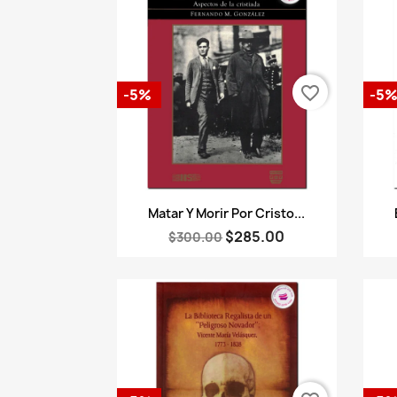
favorite_border
-5%
-5
Vista rápida

Matar Y Morir Por Cristo...
$285.00
$300.00