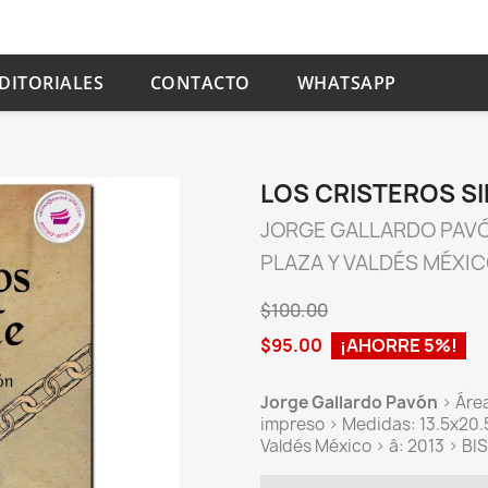
DITORIALES
CONTACTO
WHATSAPP
LOS CRISTEROS SI
JORGE GALLARDO PAV
PLAZA Y VALDÉS MÉXI
$100.00
$95.00
¡AHORRE 5%!
Jorge Gallardo Pavón
> Área
impreso > Medidas: 13.5x20.5x
Valdés México > â: 2013 > B