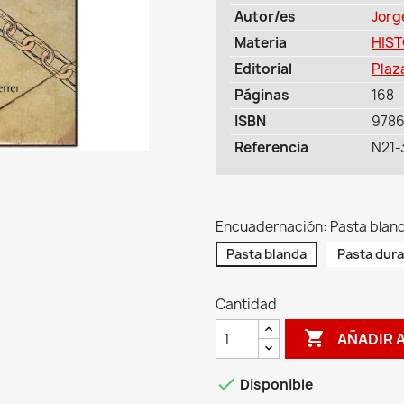
Autor/es
Jorg
Materia
HIST
Editorial
Plaz
Páginas
168
ISBN
978
Referencia
N21-
Encuadernación: Pasta blan
Pasta blanda
Pasta dura
Cantidad

AÑADIR 

Disponible