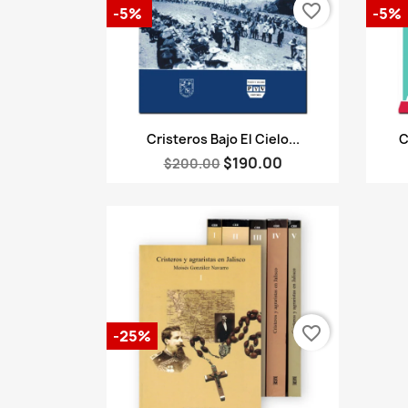
favorite_border
-5%
-5%
Vista rápida

Cristeros Bajo El Cielo...
C
$190.00
$200.00
favorite_border
-25%