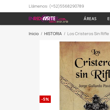
Llámenos:
(+52)5568290789
ÁREAS
E
Inicio
HISTORIA
Los Cristeros Sin Rifle
-5%