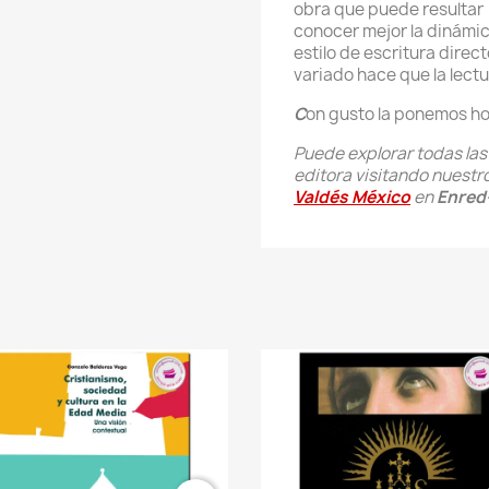
obra que puede resultar
conocer mejor la dinámic
estilo de escritura direct
variado hace que la lectu
C
on gusto la ponemos ho
Puede explorar todas la
editora visitando nuestro
Valdés México
en
Enred-