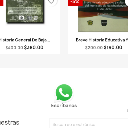
favorite_border
fa
%
-5%
Vista rápida
Vista rápida


Historia General De Baja...
Breve Historia Educativa Y.
$380.00
$190.00
$400.00
$200.00
Escríbanos
uestras