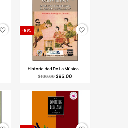
vorite_border
favorite_border
-5%
Vista rápida

Historicidad De La Música...
$95.00
$100.00