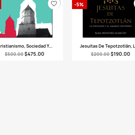
favorite_border
-5%
Vista rápida
Vista rápida


ristianismo, Sociedad Y...
Jesuitas De Tepotzotlán, L
$475.00
$190.00
$500.00
$200.00