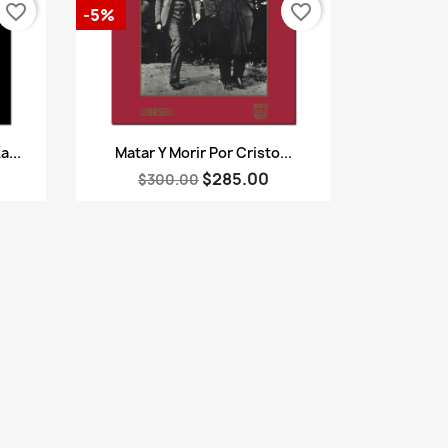
favorite_border
favorite_border
-5%
Vista rápida

a...
Matar Y Morir Por Cristo...
$285.00
$300.00