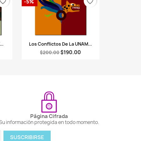
vorite_border
favorite_border
-5%
Vista rápida

..
Los Conflictos De La UNAM...
$190.00
$200.00
Página Cifrada
Su información protegida en todo momento.