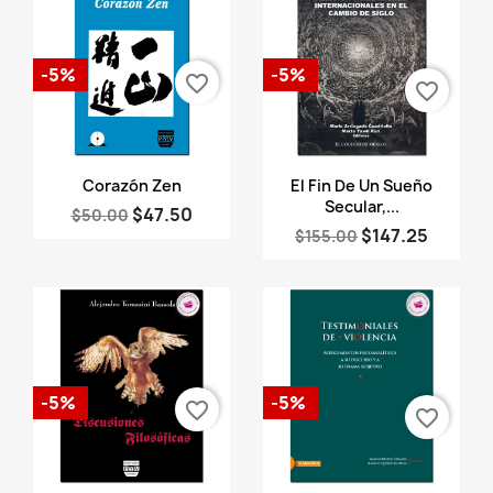
-5%
-5%
favorite_border
favorite_border
Vista rápida
Vista rápida


Corazón Zen
El Fin De Un Sueño
Secular,...
$47.50
$50.00
$147.25
$155.00
-5%
-5%
favorite_border
favorite_border