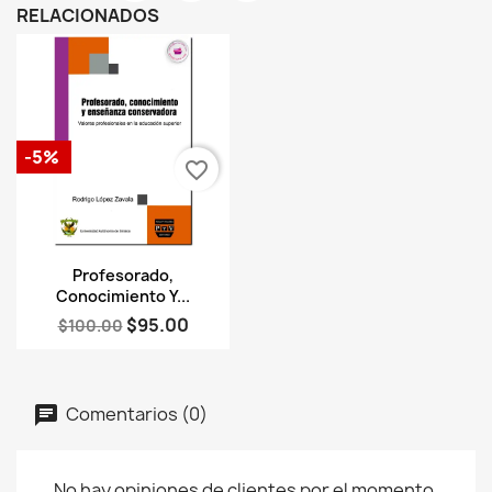
RELACIONADOS
-5%
favorite_border
Vista rápida

Profesorado,
Conocimiento Y...
$95.00
$100.00
Comentarios (0)
No hay opiniones de clientes por el momento.