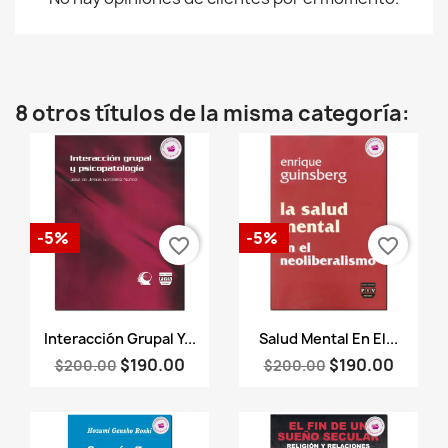
8 otros títulos de la misma categoría:
-5%
-5%
favorite_border
favorite_border
Vista rápida
Vista rápida


Interacción Grupal Y...
Salud Mental En El...
$190.00
$190.00
$200.00
$200.00