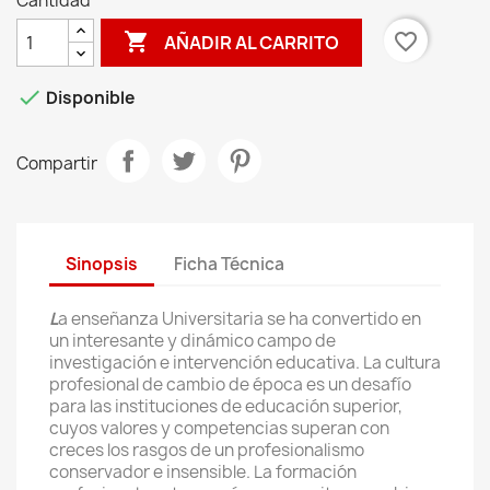
Cantidad

favorite_border
AÑADIR AL CARRITO

Disponible
Compartir
Sinopsis
Ficha Técnica
L
a enseñanza Universitaria se ha convertido en
un interesante y dinámico campo de
investigación e intervención educativa. La cultura
profesional de cambio de época es un desafío
para las instituciones de educación superior,
cuyos valores y competencias superan con
creces los rasgos de un profesionalismo
conservador e insensible. La formación