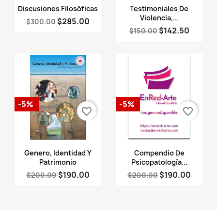
Vista rápida
Vista rápida


Discusiones Filosóficas
Testimoniales De
Violencia,...
$285.00
$300.00
$142.50
$150.00
-5%
-5%
favorite_border
favorite_border
Vista rápida
Vista rápida


Genero, Identidad Y
Compendio De
Patrimonio
Psicopatología...
$190.00
$190.00
$200.00
$200.00