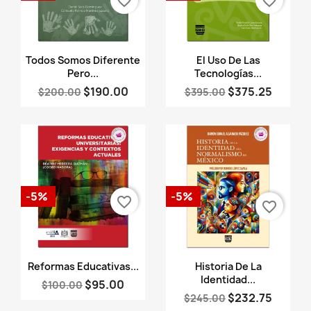
favorite_border
favorite_border
Vista rápida
Vista rápida


Todos Somos Diferente
El Uso De Las
Pero...
Tecnologías...
$190.00
$375.25
$200.00
$395.00
-5%
-5%
favorite_border
favorite_border
Vista rápida
Vista rápida


Reformas Educativas...
Historia De La
Identidad...
$95.00
$100.00
$232.75
$245.00