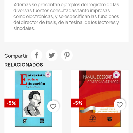
A
demás se presentan ejemplos del registro de las
diversas fuentes consultadas tanto impresas
como electrónicas, y se especifican las funciones
del director de tesis, de la tesina, de los lectores y
sinodales.
Compartir
RELACIONADOS
-5%
-5%
favorite_border
favorite_border