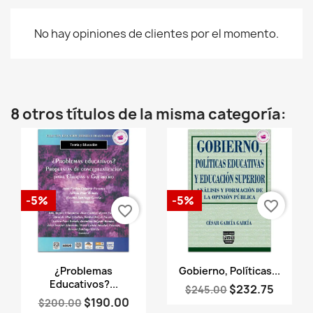
No hay opiniones de clientes por el momento.
8 otros títulos de la misma categoría:
-5%
-5%
favorite_border
favorite_border
Vista rápida
Vista rápida


¿Problemas
Gobierno, Políticas...
Educativos?...
$232.75
$245.00
$190.00
$200.00