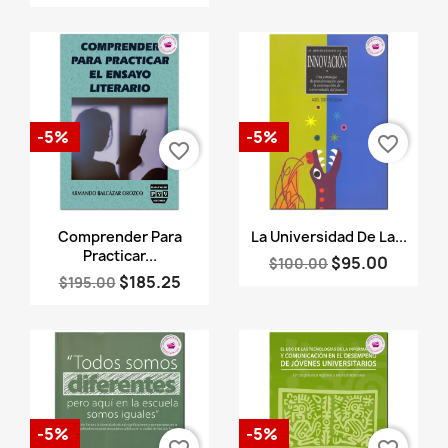
-5%
-5%
favorite_border
favorite_border
Vista rápida
Vista rápida


Comprender Para
La Universidad De La...
Practicar...
$95.00
$100.00
$185.25
$195.00
-5%
-5%