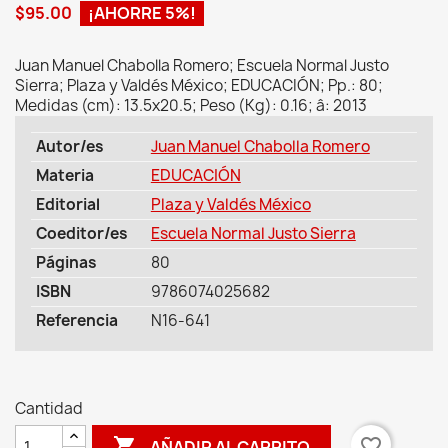
$95.00
¡AHORRE 5%!
Juan Manuel Chabolla Romero; Escuela Normal Justo
Sierra; Plaza y Valdés México; EDUCACIÓN; Pp.: 80;
Medidas (cm): 13.5x20.5; Peso (Kg): 0.16; â: 2013
Autor/es
Juan Manuel Chabolla Romero
Materia
EDUCACIÓN
Editorial
Plaza y Valdés México
Coeditor/es
Escuela Normal Justo Sierra
Páginas
80
ISBN
9786074025682
Referencia
N16-641
Cantidad

favorite_border
AÑADIR AL CARRITO