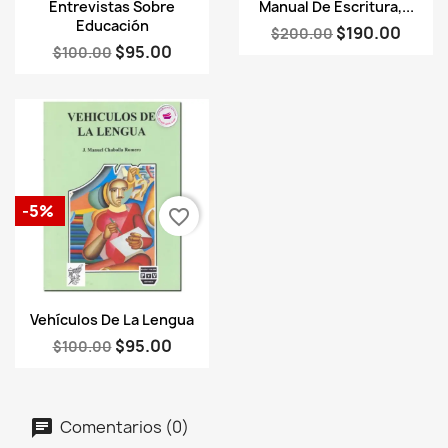
Vista rápida
Vista rápida


Entrevistas Sobre
Manual De Escritura,...
Educación
$190.00
$200.00
$95.00
$100.00
-5%
favorite_border
Vista rápida

Vehículos De La Lengua
$95.00
$100.00
Comentarios (0)