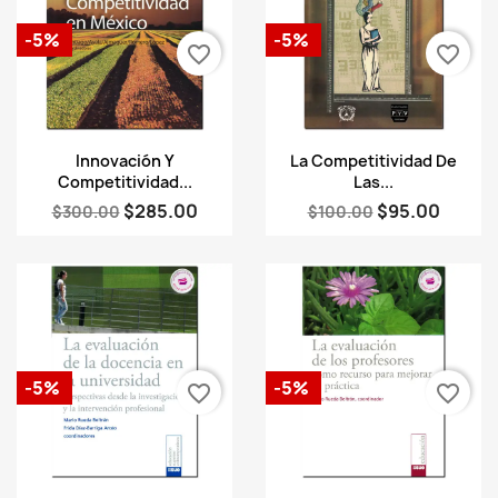
-5%
-5%
favorite_border
favorite_border
Vista rápida
Vista rápida


Innovación Y
La Competitividad De
Competitividad...
Las...
$285.00
$95.00
$300.00
$100.00
-5%
-5%
favorite_border
favorite_border