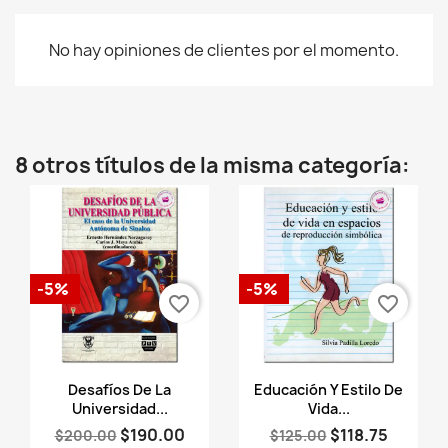
No hay opiniones de clientes por el momento.
8 otros títulos de la misma categoría:
-5%
-5%
favorite_border
favorite_border
Vista rápida
Vista rápida


Desafíos De La
Educación Y Estilo De
Universidad...
Vida...
$190.00
$118.75
$200.00
$125.00