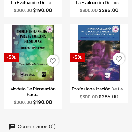
Vista rápida
Vista rápida


La Evaluación De La...
La Evaluación De Los...
$190.00
$285.00
$200.00
$300.00
-5%
-5%
favorite_border
favorite_border
Vista rápida
Vista rápida


Modelo De Planeación
Profesionalización De La...
Para...
$285.00
$300.00
$190.00
$200.00
Comentarios (0)