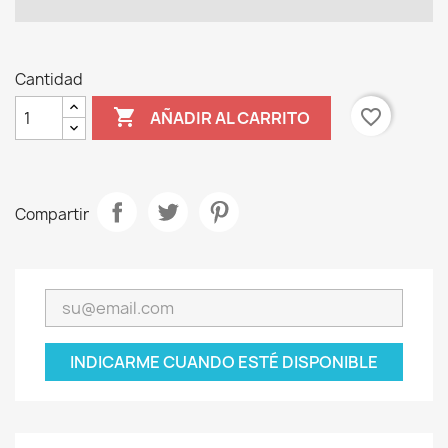
Cantidad

favorite_border
AÑADIR AL CARRITO
Compartir
INDICARME CUANDO ESTÉ DISPONIBLE