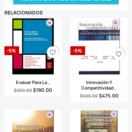
RELACIONADOS
-5%
-5%
favorite_border
favorite_border
Vista rápida
Vista rápida


Evaluar Para La...
Innovación Y
Competitividad...
$190.00
$200.00
$475.00
$500.00