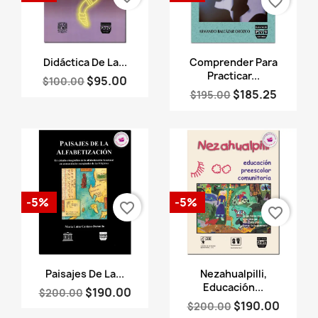
favorite_border
Vista rápida
Vista rápida


Didáctica De La...
Comprender Para
Practicar...
$95.00
$100.00
$185.25
$195.00
-5%
-5%
favorite_border
favorite_border
Vista rápida
Vista rápida


Paisajes De La...
Nezahualpilli,
Educación...
$190.00
$200.00
$190.00
$200.00