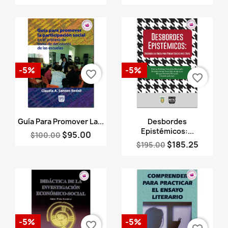
-5%
-5%
favorite_border
favorite_border
Vista rápida
Vista rápida


Guía Para Promover La...
Desbordes
Epistémicos:...
$95.00
$100.00
$185.25
$195.00
-5%
-5%
favorite_border