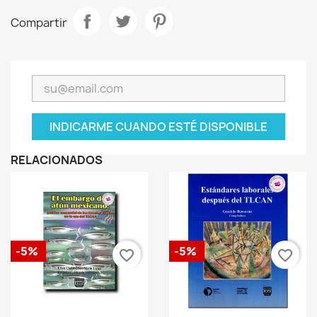
Compartir
INDICARME CUANDO ESTÉ DISPONIBLE
RELACIONADOS
-5%
-5%
favorite_border
favorite_border