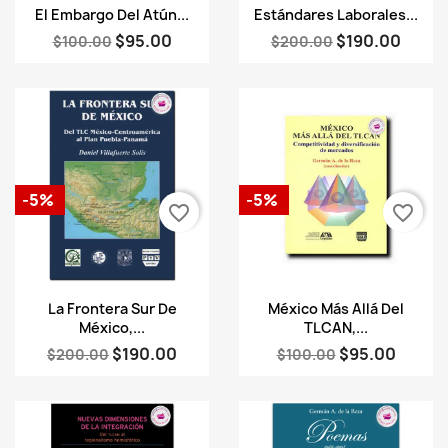
Vista rápida
Vista rápida


El Embargo Del Atún...
Estándares Laborales...
$95.00
$190.00
$100.00
$200.00
-5%
-5%
favorite_border
favorite_border
Vista rápida
Vista rápida


La Frontera Sur De
México Más Allá Del
México,...
TLCAN,...
$190.00
$95.00
$200.00
$100.00