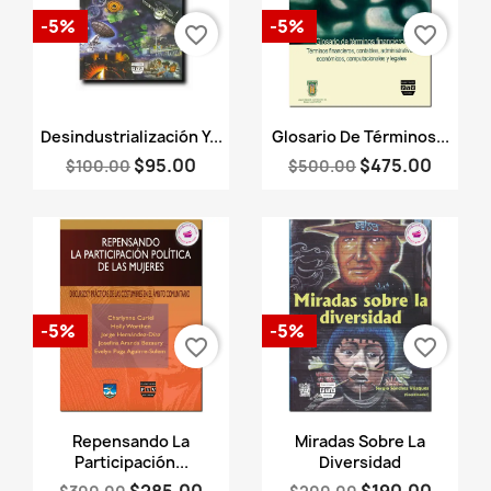
-5%
-5%
favorite_border
favorite_border
Vista rápida
Vista rápida


Desindustrialización Y...
Glosario De Términos...
$95.00
$475.00
$100.00
$500.00
-5%
-5%
favorite_border
favorite_border
Vista rápida
Vista rápida


Repensando La
Miradas Sobre La
Participación...
Diversidad