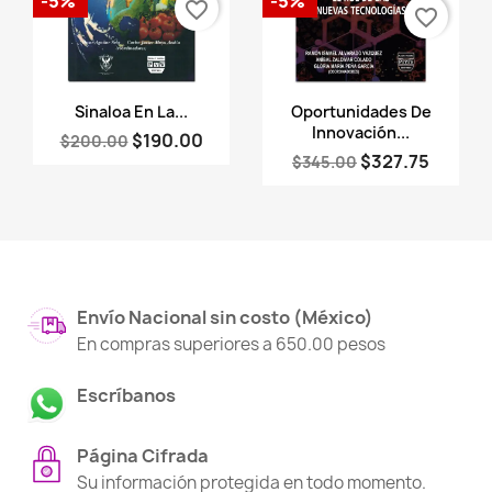
-5%
-5%
favorite_border
favorite_border
Vista rápida
Vista rápida


Sinaloa En La...
Oportunidades De
Innovación...
$190.00
$200.00
$327.75
$345.00
Envío Nacional sin costo (México)
En compras superiores a 650.00 pesos
Escríbanos
Página Cifrada
Su información protegida en todo momento.