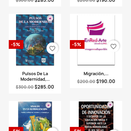
$285.00
$190.00
$300.00
$200.00
-5%
-5%
favorite_border
favorite_border
Vista rápida
Vista rápida


Pulsos De La
Migración,...
Modernidad,...
$190.00
$200.00
$285.00
$300.00