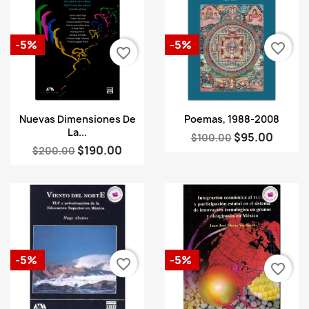
-5%
-5%
favorite_border
favorite_border
Vista rápida
Vista rápida


Nuevas Dimensiones De
Poemas, 1988-2008
La...
$95.00
$100.00
$190.00
$200.00
-5%
-5%
favorite_border
favorite_border