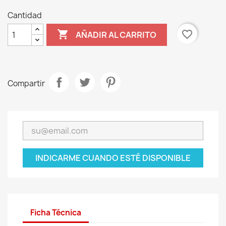
Cantidad

favorite_border
AÑADIR AL CARRITO
Compartir
INDICARME CUANDO ESTÉ DISPONIBLE
Ficha Técnica