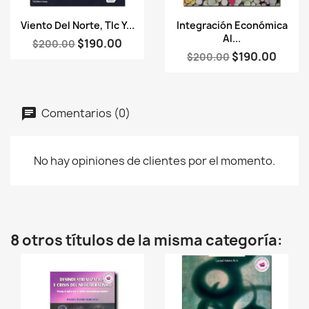
Vista rápida
Vista rápida


Viento Del Norte, Tlc Y...
Integración Económica
Al...
$190.00
$200.00
$190.00
$200.00
Comentarios (0)
No hay opiniones de clientes por el momento.
8 otros títulos de la misma categoría: