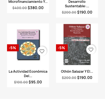
Vista rápida
Vista rápida


Microfinanciamiento Y...
Desarrollo
Sustentable:...
$380.00
$400.00
$190.00
$200.00
-5%
-5%
favorite_border
favorite_border
Vista rápida
Vista rápida


La Actividad Económica
Othón Salazar Y El...
Del...
$190.00
$200.00
$95.00
$100.00