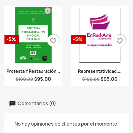
-5%
-5%
favorite_border
favorite_border
Vista rápida
Vista rápida


Protesta Y Restauración...
Representatividad,...
$95.00
$95.00
$100.00
$100.00
Comentarios (0)
No hay opiniones de clientes por el momento.