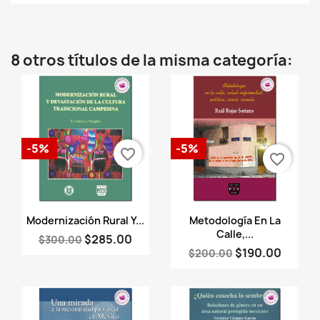
8 otros títulos de la misma categoría:
-5%
-5%
favorite_border
favorite_border
Vista rápida
Vista rápida


Modernización Rural Y...
Metodología En La
Calle,...
$285.00
$300.00
$190.00
$200.00