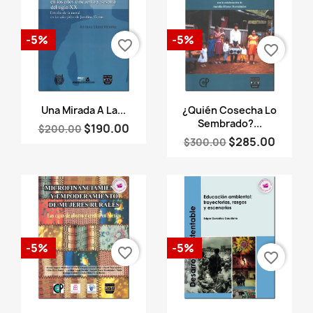
-5%
-5%
favorite_border
favorite_border
Vista rápida
Vista rápida


Una Mirada A La...
¿Quién Cosecha Lo
Sembrado?...
$190.00
$200.00
$285.00
$300.00
-5%
-5%
favorite_border
favorite_border