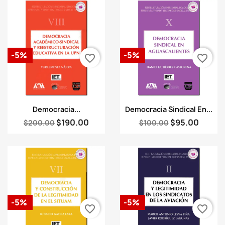
-5%
-5%
favorite_border
favorite_border
Vista rápida
Vista rápida


Democracia...
Democracia Sindical En...
$190.00
$95.00
$200.00
$100.00
-5%
-5%
favorite_border
favorite_border