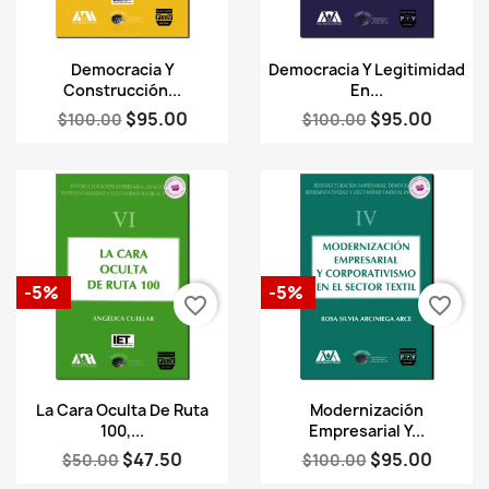
Vista rápida
Vista rápida


Democracia Y
Democracia Y Legitimidad
Construcción...
En...
$95.00
$95.00
$100.00
$100.00
-5%
-5%
favorite_border
favorite_border
Vista rápida
Vista rápida


La Cara Oculta De Ruta
Modernización
100,...
Empresarial Y...
$47.50
$95.00
$50.00
$100.00