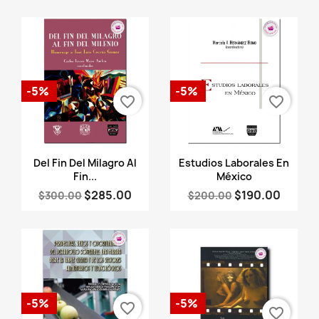
-5%
-5%
favorite_border
favorite_border
Vista rápida
Vista rápida


Del Fin Del Milagro Al
Estudios Laborales En
Fin...
México
$285.00
$190.00
$300.00
$200.00
-5%
-5%
favorite_border
favorite_border