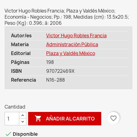
Victor Hugo Robles Francia; Plaza y Valdés México;
Economía - Negocios; Pp.: 198; Medidas (cm): 13.5x20.5;
Peso (Kg): 0.396; â: 2006
Autor/es
Victor Hugo Robles Francia
Materia
Administración Pública
Editorial
Plaza y Valdés México
Páginas
198
ISBN
970722469X
Referencia
N16-288
Cantidad

favorite_border
AÑADIR AL CARRITO

Disponible