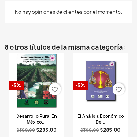
No hay opiniones de clientes por el momento.
8 otros títulos de la misma categoría:
-5%
-5%
favorite_border
favorite_border
Vista rápida
Vista rápida


Desarrollo Rural En
El Análisis Económico
México,...
De...
$285.00
$285.00
$300.00
$300.00