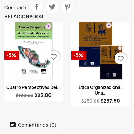
Compartir
RELACIONADOS
-5%
-5%
favorite_border
favorite_border
Vista rápida
Vista rápida


Cuatro Perspectivas Del...
Ética Organizacionál,
Una...
$95.00
$100.00
$237.50
$250.00
Comentarios (0)