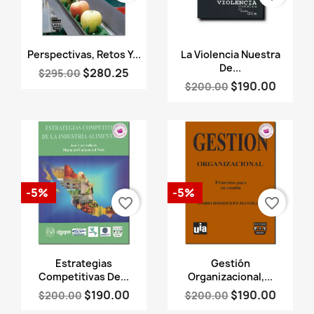
Vista rápida
Vista rápida


Perspectivas, Retos Y...
La Violencia Nuestra
De...
$280.25
$295.00
$190.00
$200.00
-5%
-5%
favorite_border
favorite_border
Vista rápida
Vista rápida


Estrategias
Gestión
Competitivas De...
Organizacional,...
$190.00
$190.00
$200.00
$200.00