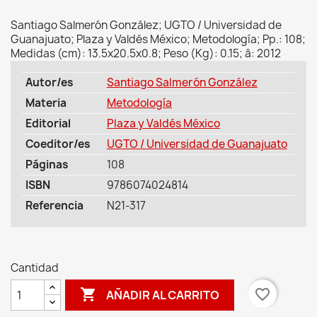
Santiago Salmerón González; UGTO / Universidad de
Guanajuato; Plaza y Valdés México; Metodología; Pp.: 108;
Medidas (cm): 13.5x20.5x0.8; Peso (Kg): 0.15; â: 2012
Autor/es
Santiago Salmerón González
Materia
Metodología
Editorial
Plaza y Valdés México
Coeditor/es
UGTO / Universidad de Guanajuato
Páginas
108
ISBN
9786074024814
Referencia
N21-317
Cantidad

favorite_border
AÑADIR AL CARRITO