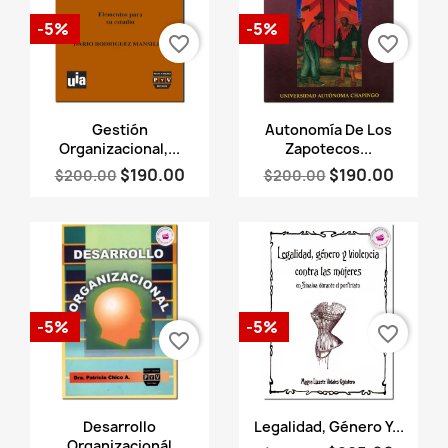
-5%
-5%
favorite_border
favorite_border
Vista rápida
Vista rápida


Gestión
Autonomía De Los
Organizacional,...
Zapotecos...
$190.00
$190.00
$200.00
$200.00
-5%
-5%
favorite_border
favorite_border
Vista rápida
Vista rápida


Desarrollo
Legalidad, Género Y...
Organizacionál