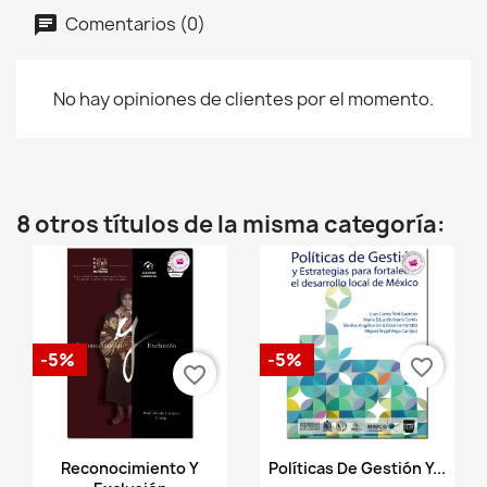
Comentarios (0)
No hay opiniones de clientes por el momento.
8 otros títulos de la misma categoría:
-5%
-5%
favorite_border
favorite_border
Vista rápida
Vista rápida


Reconocimiento Y
Políticas De Gestión Y...