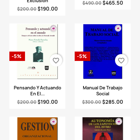
Exclusión
$465.50
$490.00
$190.00
$200.00
-5%
-5%
favorite_border
favorite_border
Vista rápida
Vista rápida


Pensando Y Actuando
Manual De Trabajo
En El...
Social
$190.00
$285.00
$200.00
$300.00