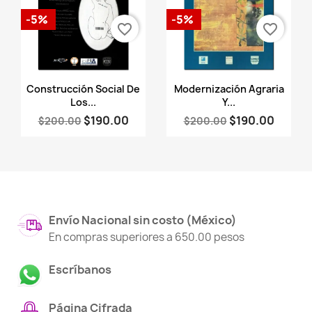
-5%
-5%
favorite_border
favorite_border
Vista rápida
Vista rápida


Construcción Social De
Modernización Agraria
Los...
Y...
$190.00
$190.00
$200.00
$200.00
Envío Nacional sin costo (México)
En compras superiores a 650.00 pesos
Escríbanos
Página Cifrada