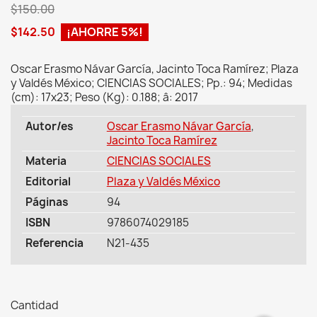
$150.00
$142.50
¡AHORRE 5%!
Oscar Erasmo Návar García, Jacinto Toca Ramírez; Plaza
y Valdés México; CIENCIAS SOCIALES; Pp.: 94; Medidas
(cm): 17x23; Peso (Kg): 0.188; â: 2017
Autor/es
Oscar Erasmo Návar García
,
Jacinto Toca Ramírez
Materia
CIENCIAS SOCIALES
Editorial
Plaza y Valdés México
Páginas
94
ISBN
9786074029185
Referencia
N21-435
Cantidad