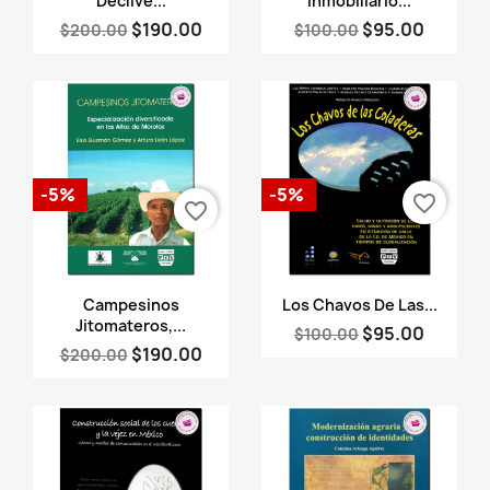
Declive...
Inmobiliario...
$190.00
$95.00
$200.00
$100.00
-5%
-5%
favorite_border
favorite_border
Vista rápida
Vista rápida


Campesinos
Los Chavos De Las...
Jitomateros,...
$95.00
$100.00
$190.00
$200.00