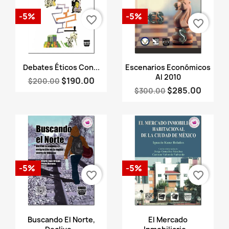
-5%
-5%
favorite_border
favorite_border
Vista rápida
Vista rápida


Debates Éticos Con...
Escenarios Económicos
Al 2010
$190.00
$200.00
$285.00
$300.00
-5%
-5%
favorite_border
favorite_border
Vista rápida
Vista rápida


Buscando El Norte,
El Mercado