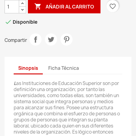

favorite_border
AÑADIR AL CARRITO

Disponible
Compartir
Sinopsis
Ficha Técnica
L
as Instituciones de Educación Superior son por
definición una organización; por tanto las
universidades, como todas ellas, son también un
sistema social que integra personas y medios
para alcanzar sus fines. Posee una estructura
orgánica que combina el esfuerzo de personas o
grupos de personas que integran su planta
laboral, ubicado cada quien en sus diferentes
niveles de la organización. Es lógico entonces