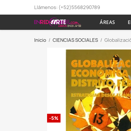
Llámenos:
(+52)5568290789
ÁREAS
E
Inicio
CIENCIAS SOCIALES
Globalizaci
-5%