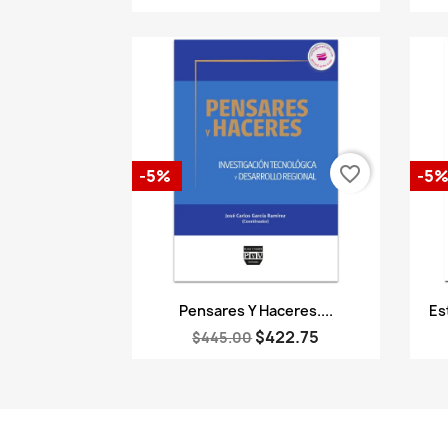
favorite_border
-5%
-5
Vista rápida

Pensares Y Haceres....
Es
$422.75
$445.00