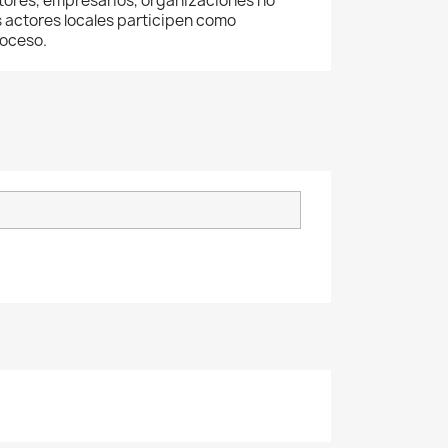
tores, empresarios, organizaciones no
 actores locales participen como
roceso.