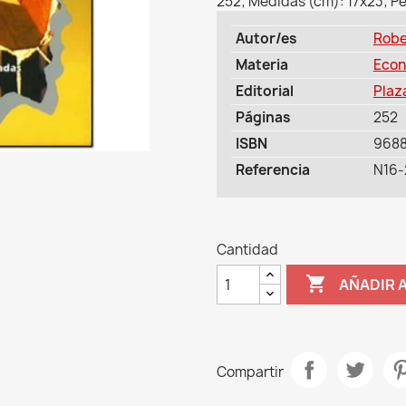
252; Medidas (cm): 17x23; Pe
Autor/es
Robe
Materia
Econ
Editorial
Plaz
Páginas
252
ISBN
968
Referencia
N16-
Cantidad

AÑADIR 
Compartir