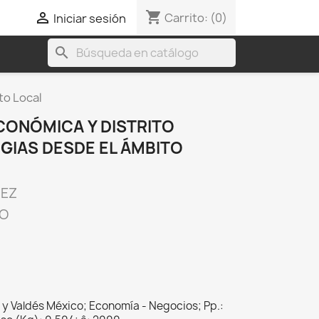
shopping_cart

Carrito:
(0)
Iniciar sesión
search
to Local
CONÓMICA Y DISTRITO
GIAS DESDE EL ÁMBITO
NEZ
CO
 y Valdés México; Economía - Negocios; Pp.: