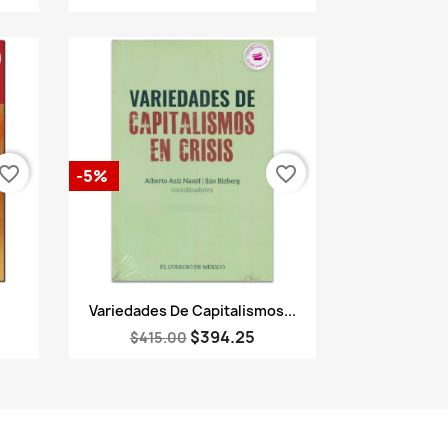
vorite_border
favorite_border
-5%
Vista rápida

Variedades De Capitalismos...
$394.25
$415.00