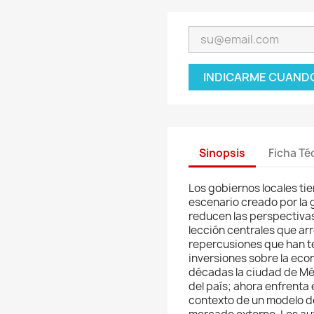
INDICARME CUANDO
Sinopsis
Ficha Té
Los gobiernos locales tie
escenario creado por la 
reducen las perspectivas
lección centrales que arr
repercusiones que han te
inversiones sobre la econ
décadas la ciudad de Méx
del país; ahora enfrenta 
contexto de un modelo de