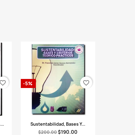
vorite_border
favorite_border
-5%
Vista rápida

..
Sustentabilidad, Bases Y...
$190.00
$200.00