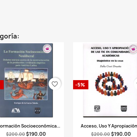
egoría:
favorite_border
fa
%
-5%
Vista rápida
Vista rápida


Formación Socioeconómica...
Acceso, Uso Y Apropiación.
$190.00
$190.00
$200.00
$200.00