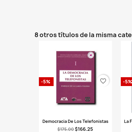
8 otros títulos de la misma cat
favorite_border
-5%
-5
Vista rápida

Democracia De Los Telefonistas
La 
$166.25
$175.00