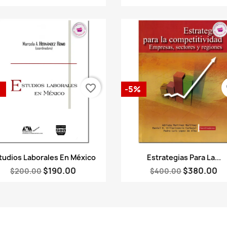
favorite_border
fa
%
-5%
Vista rápida
Vista rápida


tudios Laborales En México
Estrategias Para La...
$190.00
$380.00
$200.00
$400.00