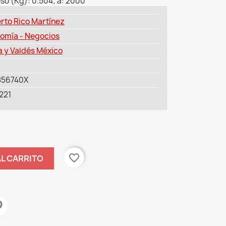
so (Kg): 0.504; â: 2000
rto Rico Martínez
omía - Negocios
a y Valdés México
856740X
221
favorite_border
AL CARRITO