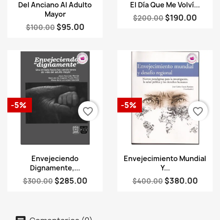
Vista rápida
Vista rápida


Del Anciano Al Adulto
El Día Que Me Volví...
Mayor
$190.00
$200.00
$95.00
$100.00
-5%
-5%
favorite_border
favorite_border
Vista rápida
Vista rápida


Envejeciendo
Envejecimiento Mundial
Dignamente,...
Y...
$285.00
$380.00
$300.00
$400.00