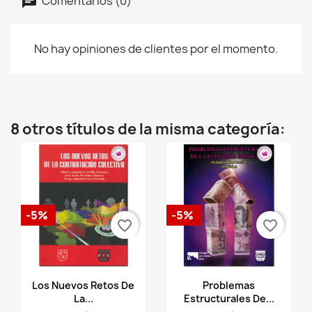
Comentarios (0)
No hay opiniones de clientes por el momento.
8 otros títulos de la misma categoría:
-5%
-5%
favorite_border
favorite_border
Vista rápida
Vista rápida


Los Nuevos Retos De
Problemas
La...
Estructurales De...