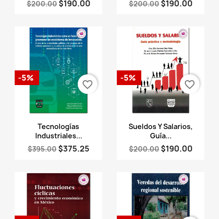
$190.00
$190.00
$200.00
$200.00
-5%
-5%
favorite_border
favorite_border
Vista rápida
Vista rápida


Tecnologías
Sueldos Y Salarios,
Industriales...
Guía...
$375.25
$190.00
$395.00
$200.00