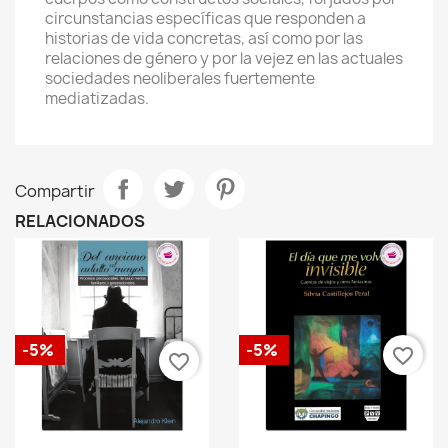
circunstancias específicas que responden a
historias de vida concretas, así como por las
relaciones de género y por la vejez en las actuales
sociedades neoliberales fuertemente
mediatizadas.
Compartir
RELACIONADOS
-5%
-5%
favorite_border
favorite_border