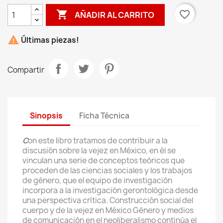

favorite_border
AÑADIR AL CARRITO

Últimas piezas!
Compartir
Sinopsis
Ficha Técnica
C
on este libro tratamos de contribuir a la
discusión sobre la vejez en México, en él se
vinculan una serie de conceptos teóricos que
proceden de las ciencias sociales y los trabajos
de género, que el equipo de investigación
incorpora a la investigación gerontológica desde
una perspectiva crítica. Construcción social del
cuerpo y de la vejez en México Género y medios
de comunicación en el neoliberalismo continúa el