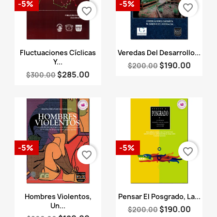
-5%
-5%
favorite_border
favorite_border
Vista rápida
Vista rápida


Fluctuaciones Cíclicas
Veredas Del Desarrollo...
Y...
$190.00
$200.00
$285.00
$300.00
-5%
-5%
favorite_border
favorite_border
Vista rápida
Vista rápida


Hombres Violentos,
Pensar El Posgrado, La...
Un...
$190.00
$200.00