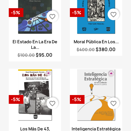
-5%
-5%
favorite_border
favorite_border
Vista rápida
Vista rápida


El Estado En La Era De
Moral Pública En Los...
La...
$380.00
$400.00
$95.00
$100.00
-5%
-5%
favorite_border
favorite_border
Vista rápida
Vista rápida


Los Más De 43,
Inteligencia Estratégica