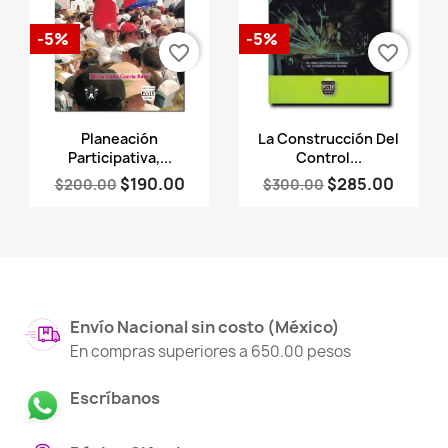
-5%
-5%
favorite_border
favorite_border
Vista rápida
Vista rápida


Planeación
La Construcción Del
Participativa,...
Control...
$190.00
$285.00
$200.00
$300.00
Envío Nacional sin costo (México)
En compras superiores a 650.00 pesos
Escríbanos