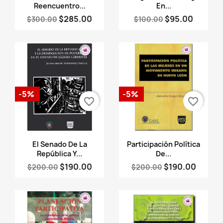
Reencuentro...
En...
$285.00
$95.00
$300.00
$100.00
-5%
-5%
favorite_border
favorite_border
Vista rápida
Vista rápida


El Senado De La
Participación Política
República Y...
De...
$190.00
$190.00
$200.00
$200.00