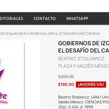
DITORIALES
CONTACTO
WHATSAPP
e Izquierda En América Latina, El Desafío Del Cambio
GOBIERNOS DE IZQ
EL DESAFÍO DEL C
BEATRIZ STOLOWICZ
PLAZA Y VALDÉS MÉXI
$200.00
$190.00
¡AHORRE 5%!
Beatriz Stolowicz; UAM / Un
Valdés México; CIENCIAS POL
(Kg): 0.424; â: 1999