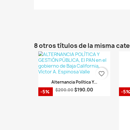
8 otros títulos de la misma cat
favorite_border
Vista rápida

Alternancia Política Y...
$190.00
$200.00
-5%
-5