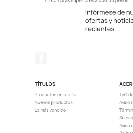
En compras superiores a 650.00 pesos
Infórmese de n
ofertas y notici
recientes...
Facebook
TÍTULOS
ACERC
Productos en oferta
TyC de
Nuevos productos
Aviso 
Lo más vendido
Términ
Su pa
Aviso 