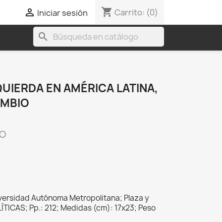
shopping_cart

Carrito:
(0)
Iniciar sesión
search
UIERDA EN AMÉRICA LATINA,
AMBIO
CO
iversidad Autónoma Metropolitana; Plaza y
ÍTICAS; Pp.: 212; Medidas (cm): 17x23; Peso