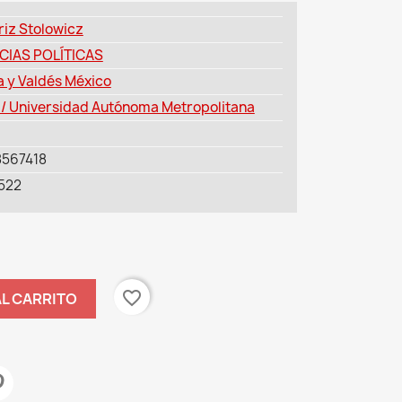
riz Stolowicz
CIAS POLÍTICAS
a y Valdés México
/ Universidad Autónoma Metropolitana
567418
522
favorite_border
AL CARRITO