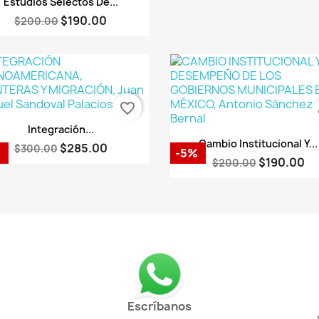
Estudios Selectos De...
$190.00
$200.00
favorite_border
fa
Vista rápida

Integración...
Vista rápida

Cambio Institucional Y...
$285.00
$300.00
%
-5%
$190.00
$200.00
Escríbanos