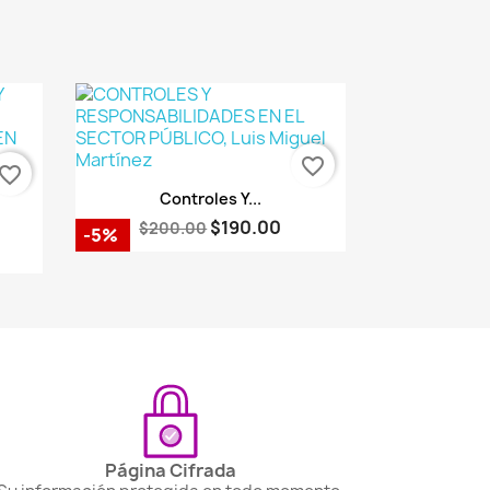
favorite_border
vorite_border
Vista rápida

Controles Y...
$190.00
$200.00
-5%
Página Cifrada