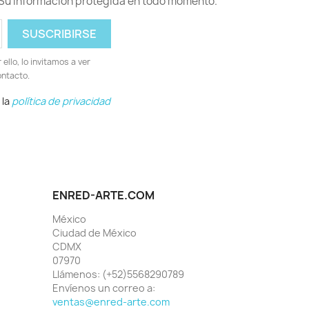
Su información protegida en todo momento.
llo, lo invitamos a ver
ontacto.
 la
política de privacidad
ENRED-ARTE.COM
México
Ciudad de México
CDMX
07970
Llámenos:
(+52)5568290789
Envíenos un correo a:
ventas@enred-arte.com