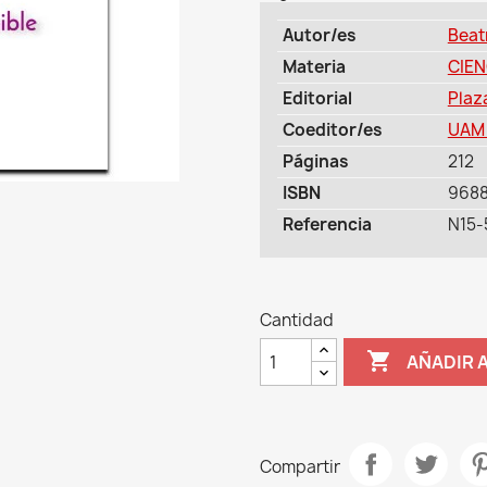
Autor/es
Beat
Materia
CIEN
Editorial
Plaz
Coeditor/es
UAM 
Páginas
212
ISBN
9688
Referencia
N15-
Cantidad

AÑADIR 
Compartir