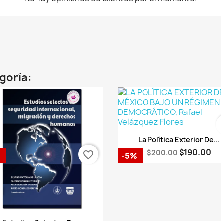
egoría:
fa
Vista rápida

La Política Exterior De...
$190.00
$200.00
favorite_border
%
-5%
Vista rápida
