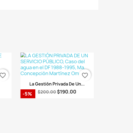
vorite_border
favorite_border
Vista rápida

La Gestión Privada De Un...
$190.00
$200.00
-5%