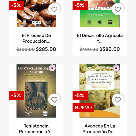
-5%
-5%
favorite_border
favorite_border
Vista rápida
Vista rápida


El Proceso De
El Desarrollo Agrícola
Producción...
Y...
$285.00
$380.00
$300.00
$400.00
-5%
-5%
favorite_border
favorite_border
NUEVO
Vista rápida
Vista rápida


Resistencia,
Avances En La
Permanencia Y...
Producción De...