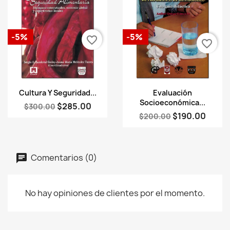
-5%
-5%
favorite_border
favorite_border
Vista rápida
Vista rápida


Cultura Y Seguridad...
Evaluación
Socioeconómica...
$285.00
$300.00
$190.00
$200.00
Comentarios (0)
No hay opiniones de clientes por el momento.