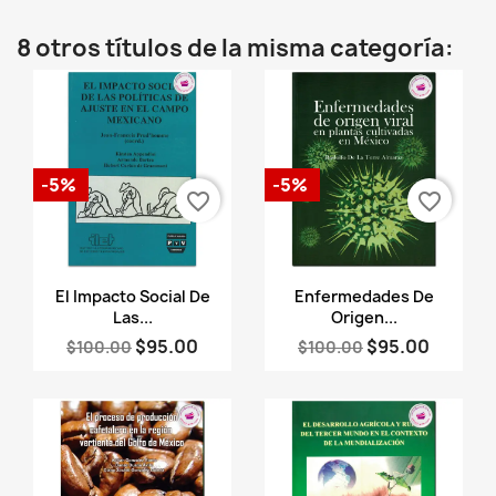
8 otros títulos de la misma categoría:
-5%
-5%
favorite_border
favorite_border
Vista rápida
Vista rápida


El Impacto Social De
Enfermedades De
Las...
Origen...
$95.00
$95.00
$100.00
$100.00