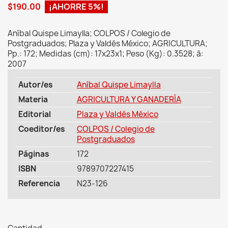
$190.00
¡AHORRE 5%!
Aníbal Quispe Limaylla; COLPOS / Colegio de
Postgraduados; Plaza y Valdés México; AGRICULTURA;
Pp.: 172; Medidas (cm): 17x23x1; Peso (Kg): 0.3528; â:
2007
Autor/es
Aníbal Quispe Limaylla
Materia
AGRICULTURA Y GANADERÍA
Editorial
Plaza y Valdés México
Coeditor/es
COLPOS / Colegio de
Postgraduados
Páginas
172
ISBN
9789707227415
Referencia
N23-126