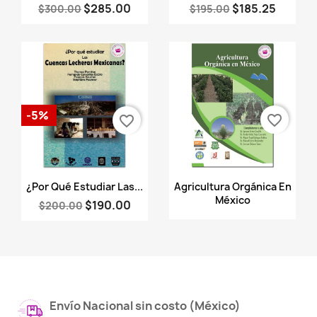
$285.00
$185.25
$300.00
$195.00
-5%
favorite_border
favorite_border
Vista rápida
Vista rápida


¿Por Qué Estudiar Las...
Agricultura Orgánica En
México
$190.00
$200.00
Envío Nacional sin costo (México)