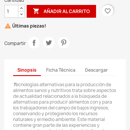
Cantidad

favorite_border
AÑADIR AL CARRITO

Últimas piezas!
Compartir
Sinopsis
Ficha Técnica
Descargar
T
ecnologías alternativas para la producción de
alimentos sanos y nutritivos trata sobre aspectos
de actualidad relacionados a la búsqueda de
alternativas para producir alimentos con y para
los trabajadores del campo de bajos ingresos,
conservando y protegiendo los recursos
naturales y el medio ambiente. Este material
contiene gran parte de las experiencias y