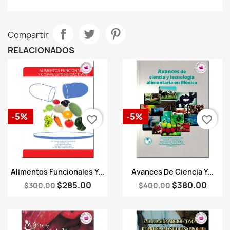
Compartir
RELACIONADOS
-5%
-5%
favorite_border
favorite_border
Vista rápida
Vista rápida


Alimentos Funcionales Y...
Avances De Ciencia Y...
$285.00
$380.00
$300.00
$400.00