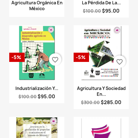
Vista rápida
Vista rápida


Agricultura Orgánica En
La Pérdida De La...
México
$95.00
$100.00
-5%
-5%
favorite_border
favorite_border
Vista rápida
Vista rápida


Industrialización Y...
Agricultura Y Sociedad
En...
$95.00
$100.00
$285.00
$300.00