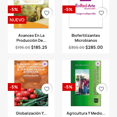
-5%
-5%
favorite_border
favorite_border
NUEVO
Vista rápida
Vista rápida


Avances En La
Biofertilizantes
Producción De...
Microbianos
$185.25
$285.00
$195.00
$300.00
-5%
-5%
favorite_border
favorite_border
Vista rápida
Vista rápida


Globalización Y...
Agricultura Y Medio...