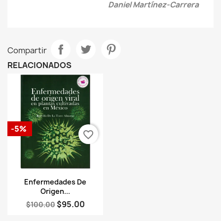
Daniel Martínez-Carrera
Compartir
RELACIONADOS
-5%
favorite_border
Vista rápida

Enfermedades De
Origen...
$95.00
$100.00