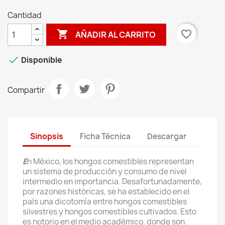
Cantidad

favorite_border
AÑADIR AL CARRITO

Disponible
Compartir
Sinopsis
Ficha Técnica
Descargar
E
n México, los hongos comestibles representan
un sistema de producción y consumo de nivel
intermedio en importancia. Desafortunadamente,
por razones históricas, se ha establecido en el
país una dicotomía entre hongos comestibles
silvestres y hongos comestibles cultivados. Esto
es notorio en el medio académico, donde son