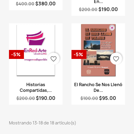
En...
$380.00
$400.00
$190.00
$200.00
-5%
-5%
favorite_border
favorite_border
Vista rápida
Vista rápida


Historias
El Rancho Se Nos Llenó
Compartidas,...
De...
$190.00
$95.00
$200.00
$100.00
Mostrando 13-18 de 18 artículo(s)