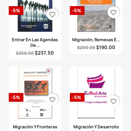
-5%
-5%
favorite_border
favorite_border
Vista rápida
Vista rápida


Entrar En Las Agendas
Migración, Remesas E...
De...
$190.00
$200.00
$237.50
$250.00
-5%
-5%
favorite_border
favorite_border
Vista rápida
Vista rápida


Migración Y Fronteras
Migración Y Desarrollo