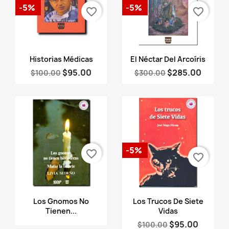
-5%
-5%
favorite_border
favorite_border
Vista rápida
Vista rápida


Historias Médicas
El Néctar Del Arcoíris
$95.00
$285.00
$100.00
$300.00
-5%
favorite_border
favorite_border
Vista rápida
Vista rápida


Los Gnomos No
Los Trucos De Siete
Tienen...
Vidas
$95.00
$100.00