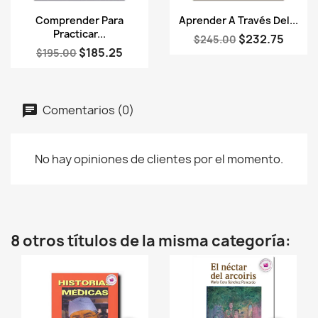
Vista rápida
Vista rápida


Comprender Para
Aprender A Través Del...
Practicar...
$232.75
$245.00
$185.25
$195.00
Comentarios (0)
No hay opiniones de clientes por el momento.
8 otros títulos de la misma categoría: