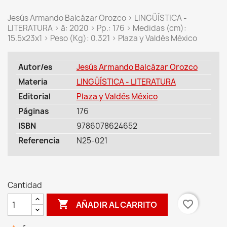
Jesús Armando Balcázar Orozco > LINGÜÍSTICA -
LITERATURA > â: 2020 > Pp.: 176 > Medidas (cm):
15.5x23x1 > Peso (Kg): 0.321 > Plaza y Valdés México
Autor/es
Jesús Armando Balcázar Orozco
Materia
LINGÜÍSTICA - LITERATURA
Editorial
Plaza y Valdés México
Páginas
176
ISBN
9786078624652
Referencia
N25-021
Cantidad

favorite_border
AÑADIR AL CARRITO