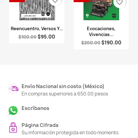
favorite_border
favorite_border
Vista rápida
Vista rápida


Reencuentro, Versos Y...
Evocaciones,
Vivencias...
$95.00
$100.00
$190.00
$200.00
Envío Nacional sin costo (México)
En compras superiores a 650.00 pesos
Escríbanos
Página Cifrada
Su información protegida en todo momento.