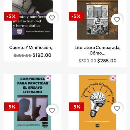
-5%
-5%
favorite_border
favorite_border
Vista rápida
Vista rápida


Cuento Y Minificción,...
Literatura Comparada,
Cómo...
$190.00
$200.00
$285.00
$300.00
-5%
-5%
favorite_border
favorite_border