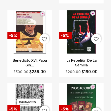
-5%
-5%
favorite_border
favorite_border
Vista rápida
Vista rápida


Benedicto XVI, Papa
La Rebelión De La
Sin...
Semilla
$285.00
$190.00
$300.00
$200.00
-5%
-5%